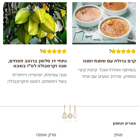
ורכה בציפוי קרמל ופלחי מנגו,
בדוכני הרחוב ו...
שמת...
5
5
קרם ברולה עם שמנת ומנגו
נתחי דג סלמון ברוטב תפוזים,
מנגו וקרמבולה לט"ו בשבט
בשיתוף וואלה! אוכל. קינוח קיצי
מנה עסיסית, יפהפייה וייחודית
מפתיע, מרהיב וטעים עם אחד
בשל התפוזים, המנגו והקרמבולה
מכוכבי העונה הבלתי מעורערים.
שבה. חגיגה של צבעים, טעמים
השתמשו בכלי אפייה אישיית
ובריאות.
בקוטר 12...
תפריט תחתון
מגזין
מרק אפונה