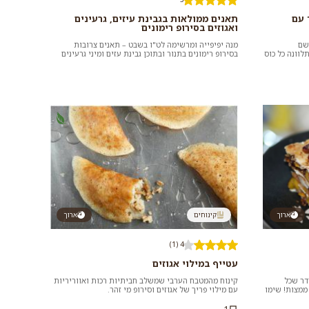
 עם
תאנים ממולאות בגבינת עיזים, גרעינים
ואגוזים בסירופ רימונים
שם
מנה יפיפייה ומרשימה לט"ו בשבט – תאנים צרובות
לוונה כל כוס
בסירופ רימונים בתנור ובתוכן גבינת עזים ומיני גרעינים
ואגוזים. 5...
ארוך
קינוחים
ארוך
4 (1)
עטייף במילוי אגוזים
דר שכל
קינוח מהמטבח הערבי שמשלב חביתיות רכות ואווריריות
ממצות! שימו
עם מילוי פריך של אגוזים וסירופ מי זהר.