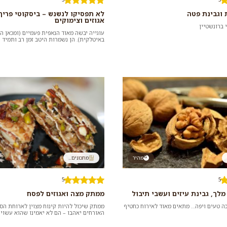
 וגבינת פטה
לא תפסיקו לנשנש – ביסקוטי פריך
אגוזים וצימוקים
 ברונשטיין
עוגייה יבשה מאוד הנאפית פעמיים (ומכאן ה
באיטלקית). הן נשמרות היטב זמן רב ותמיד ת
קפה או תה בדרך המפנקת ביו...
מהיר
מתכונים...
5
5
מלך, גבינת עיזים ועשבי תיבול
ממתק מצה ואגוזים לפסח
כה טעים ויפה… מתאים מאוד לאירוח כחטיף
ממתק שיכול להיות קינוח מצוין לארוחת הס
האורחים יאהבו – הם לא יאמינו שהוא עשוי 
לב: יש להכין את המ...