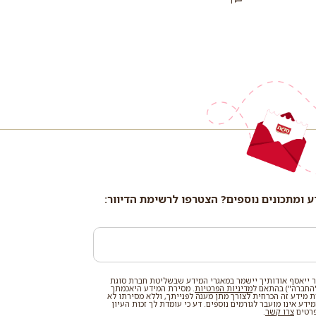
1
ע ומתכונים נוספים? הצטרפו לרשימת הדיוור:
 ייאסף אודותיך יישמר במאגרי המידע שבשליטת חברת סוגת
החברה") בהתאם ל
מדיניות הפרטיות
. מסירת המידע היאכמתך
רת מידע זה הכרחית לצורך מתן מענה לפנייתך, וללא מסירתו לא
דע אינו מועבר לגורמים נוספים. דע כי עומדת לך זכות העיון
פרטים
צרו קשר
.