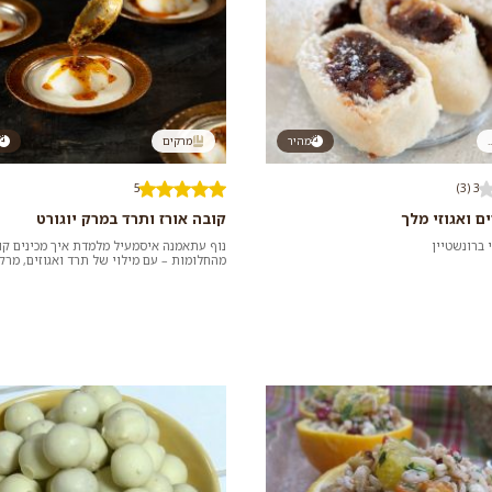
.
מהיר
מרקים
5
3 (3)
ם ואגוזי מלך
קובה אורז ותרד במרק יוגורט
 ברונשטיין
נוף עתאמנה איסמעיל מלמדת איך מכינים קוב
מהחלומות – עם מילוי של תרד ואגוזים, מרק 
וחמאת צ'ילי...