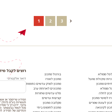
1
2
3
רוצים לקבל מיד
פל ממולא
בורגול מתכון
דואר אלקטרוני
גיות שיבולת שועל
מתכון לאורז
יתים מתכון
מתכון למרק עדשים כתומות
ל ממולא
מתכונים לארוחת ערב
כון לחלה
סלט עדשים שחורות
רז לסושי מתכון
קציצות עדשים
המידע שיימסר או אשר
תעשיות בע"מ (להלן:"
כון לעוגת שמרים
מקלובה מתכון
בלבד. ידוע לך כי מסי
כון לקינואה
מתכון לחומוס ביתי
נוכל לטפל בבקשתך. המי
והתיקון של המידע. ל