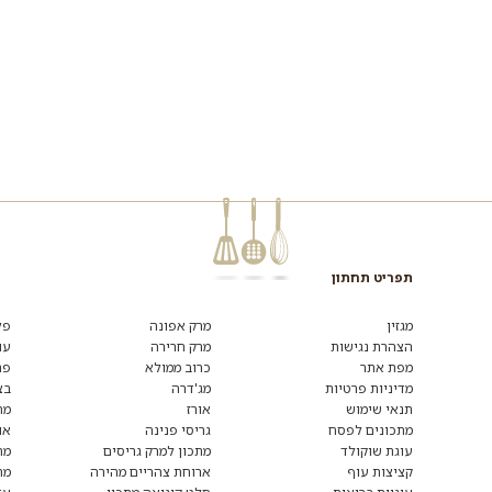
תפריט תחתון
רוצים
לקבל
מגזין
מרק אפונה
פל
מידע
הצהרת נגישות
מרק חרירה
עו
ומתכונים
מפת אתר
כרוב ממולא
פת
נוספים?
הצטרפו
מדיניות פרטיות
מג'דרה
בצ
לרשימת
תנאי שימוש
אורז
מת
הדיוור:
מתכונים לפסח
גריסי פנינה
או
עוגת שוקולד
מתכון למרק גריסים
מת
קציצות עוף
ארוחת צהריים מהירה
מת