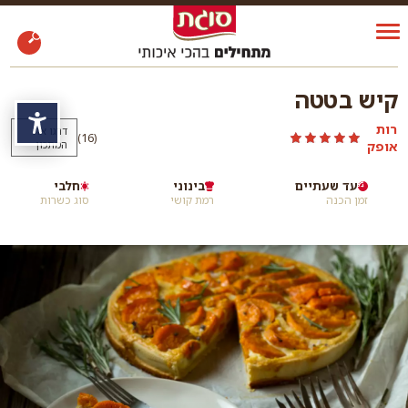
קיש בטטה
נגי
רות
דרגו את
)
(16
אופק
המתכון
עד שעתיים
בינוני
חלבי
זמן הכנה
רמת קושי
סוג כשרות