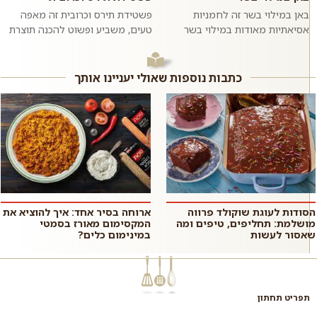
באן במילוי בשר זה לחמניות
פשטידת תירס וכרובית זה מאפה
אסיאתיות מאודות במילוי בשר
טעים, משביע ופשוט להכנה תוצרת
בקר טחון ומתובל בשום וג׳ינג׳ר.
בית בו טעמו המתקתק של התירס
ממש כמו במסעדות האסיאתיות.
מחמיא לטעמה של הכרובית. כדאי
אם רוצים,...
לנסות...
כתבות נוספות שאולי יעניינו אותך
הסודות לעוגת שוקולד פרווה
ארוחה בסיר אחד: איך להוציא את
מושלמת: תחליפים, טיפים ומה
המקסימום מאורז בסמטי
שאסור לעשות
במינימום כלים?
תפריט תחתון