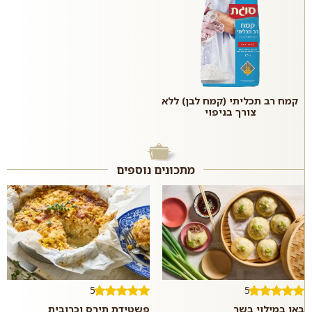
קמח רב תכליתי (קמח לבן) ללא
צורך בניפוי
מתכונים נוספים
5
5
באן במילוי בשר
פשטידת תירס וכרובית