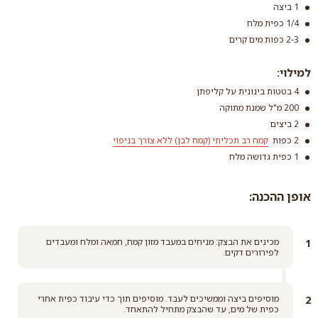
1 ביצה
1/4 כפית מלח
2-3 כפות מים קרים
קמח רב תכליתי (קמח
למילוי:
לבן) ללא צורך בניפוי
4 בטטות בינונית על קליפתן
קרא עוד
200 מ"ל שמנת מתוקה
2 ביצים
2 כפות
קמח רב תכליתי (קמח לבן) ללא צורך בניפוי
1 כפית גדושה מלח
אופן ההכנה:
קמח רב תכליתי (קמח
לבן) ללא צורך בניפוי
מכינים את הבצק: מניחים במעבד מזון קמח, חמאה ומלח ומעבדים
לפירורים דקים.
קרא עוד
מוסיפים ביצה וממשיכים לעבד. מוסיפים תוך כדי עיבוד כפית אחרי
כפית של מים, עד שהבצק מתחיל להתאחד.