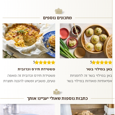
מתכונים נוספים
5
5
באן במילוי בשר
פשטידת תירס וכרובית
באן במילוי בשר זה לחמניות
פשטידת תירס וכרובית זה מאפה
אסיאתיות מאודות במילוי בשר
טעים, משביע ופשוט להכנה תוצרת
בקר טחון ומתובל בשום וג׳ינג׳ר.
בית בו טעמו המתקתק של התירס
ממש כמו במסעדות האסיאתיות.
מחמיא לטעמה של הכרובית. כדאי
אם רוצים,...
לנסות...
כתבות נוספות שאולי יעניינו אותך