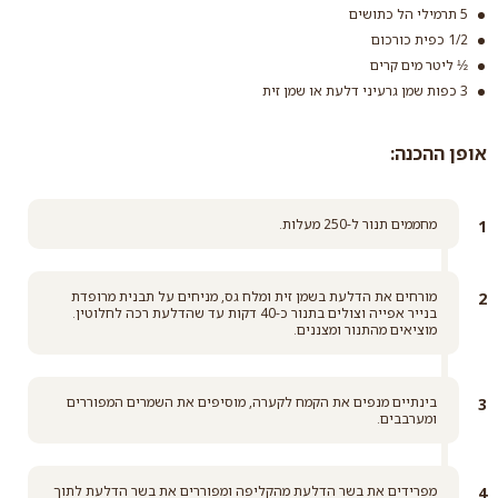
קרא עוד
5 תרמילי הל כתושים
1/2 כפית כורכום
סוכר חום קלאסי
½ ליטר מים קרים
3 כפות שמן גרעיני דלעת או שמן זית
קרא עוד
אופן ההכנה:
מחממים תנור ל-250 מעלות.
מורחים את הדלעת בשמן זית ומלח גס, מניחים על תבנית מרופדת
בנייר אפייה וצולים בתנור כ-40 דקות עד שהדלעת רכה לחלוטין.
מוציאים מהתנור ומצננים.
בינתיים מנפים את הקמח לקערה, מוסיפים את השמרים המפוררים
ומערבבים.
מפרידים את בשר הדלעת מהקליפה ומפוררים את בשר הדלעת לתוך