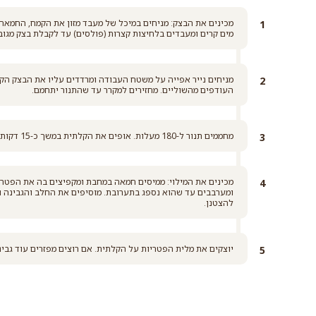
מכינים את הבצק: מניחים במיכל של מעבד מזון את הקמח, החמאה,
מים קרים ומעבדים בלחיצות קצרות (פולסים) עד לקבלת בצק מגו
מניחים נייר אפייה על משטח העבודה ומרדדים עליו את הבצק הקר
העודפים מהשוליים. מחזירים למקרר עד שהתנור יתחמם.
מחממים תנור ל-180 מעלות. אופים את הקלתית במשך כ-15 דקות אפייה חלקית, ללא הזהבה.
מכינים את המילוי: ממיסים חמאה במחבת ומקפיצים בה את הפטרי
ומערבבים עד שהוא נספג בתערובת. מוסיפים את החלב והגבינה ו
להצטנן.
יוצקים את מלית הפטריות על הקלתית. אם רוצים מפזרים עוד גבינה מלמעלה, ואופים 25 דקו