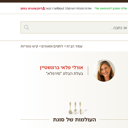
שלח מתכון לווטסאפ שלי
אודות סוגת
דרושים
About Us
צרו קשר
למקצוענים במזון
עמוד הבית
לחמים ומאפים
קיש פטריות
אורלי פלאי ברונשטיין
בעלת הבלוג "סירפלא"
העולמות של סוגת