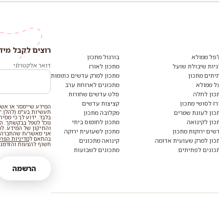
רוצים לקבל מיד
פל ממולא
בורגול מתכון
דואר אלקטרוני
גיות שיבולת שועל
מתכון לאורז
יתים מתכון
מתכון למרק עדשים כתומות
ל ממולא
מתכונים לארוחת ערב
כון לחלה
סלט עדשים שחורות
רז לסושי מתכון
קציצות עדשים
המידע שיימסר או אשר
תעשיות בע"מ (להלן:"
כון לעוגת שמרים
מקלובה מתכון
בלבד. ידוע לך כי מסי
כון לקינואה
מתכון לחומוס ביתי
נוכל לטפל בבקשתך. המי
והתיקון של המידע. ל
שים ירוקות מתכון
מתכון לשעועית ירוקה
אני מאשר/ת שהחברה ת
בהתאם ל
מדיניות הפר
כון למרק שעועית אדומה
קינואה מתכונים
חשוף להצעות והזדמנוי
כונים לפתיתים
מתכונים לשבועות
הרשמה