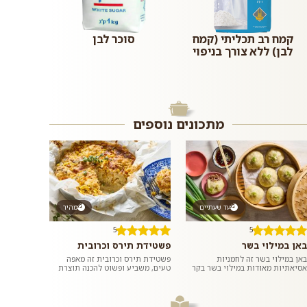
קמח רב תכליתי (קמח
סוכר לבן
לבן) ללא צורך בניפוי
מתכונים נוספים
עד שעתיים
מהיר
5
5
באן במילוי בשר
פשטידת תירס וכרובית
באן במילוי בשר זה לחמניות
פשטידת תירס וכרובית זה מאפה
אסיאתיות מאודות במילוי בשר בקר
טעים, משביע ופשוט להכנה תוצרת
טחון ומתובל בשום וג׳ינג׳ר. ממש כמו
בית בו טעמו המתקתק של התירס
במסעדות האסיאתיות. אם רוצים,...
מחמיא לטעמה של הכרובית. כדאי
לנסות...