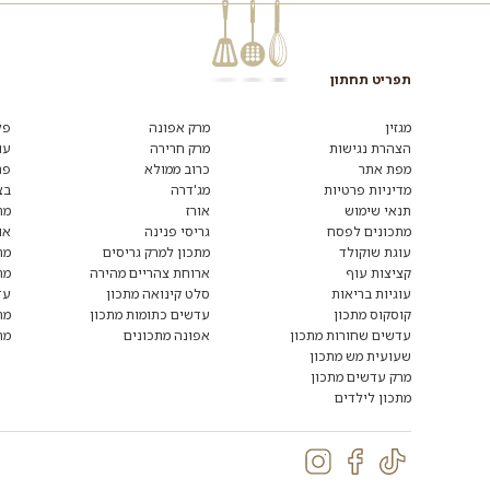
תפריט תחתון
רוצים
לקבל
מגזין
מרק אפונה
פל
מידע
הצהרת נגישות
מרק חרירה
עו
ומתכונים
מפת אתר
כרוב ממולא
פת
נוספים?
הצטרפו
מדיניות פרטיות
מג'דרה
בצ
לרשימת
תנאי שימוש
אורז
מת
הדיוור:
מתכונים לפסח
גריסי פנינה
או
עוגת שוקולד
מתכון למרק גריסים
מת
קציצות עוף
ארוחת צהריים מהירה
מת
עוגיות בריאות
סלט קינואה מתכון
עד
קוסקוס מתכון
עדשים כתומות מתכון
מת
עדשים שחורות מתכון
אפונה מתכונים
מת
שעועית מש מתכון
מרק עדשים מתכון
מתכון לילדים