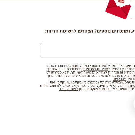
ע ומתכונים נוספים? הצטרפו לרשימת הדיוור:
 ייאסף אודותיך יישמר במאגרי המידע שבשליטת חברת סוגת
החברה") בהתאם ל
מדיניות הפרטיות
. מסירת המידע היאכמתך
רת מידע זה הכרחית לצורך מתן מענה לפנייתך, וללא מסירתו לא
דע אינו מועבר לגורמים נוספים. דע כי עומדת לך זכות העיון
פרטים
צרו קשר
.
שתמש במידע אודותיי גם לצרכים עסקיים ושיווקיים וזאת
טיות
. ידוע לי כי איני חייב להסכים לכך וכי אם אסרב, לא אוכל להיות
ות נוספות. לאי הסכמה לפסקה זו, ניתן
לפנות לחברה
.