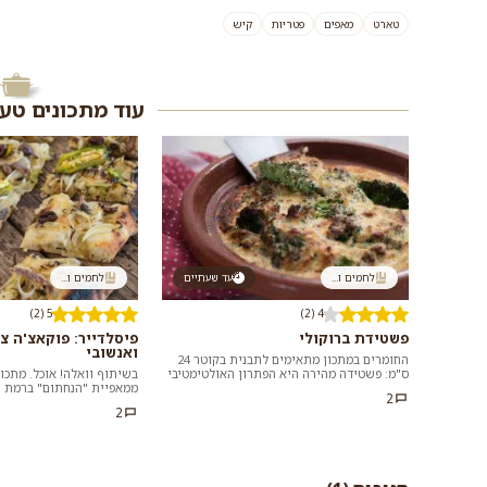
טארט
מאפים
פטריות
קיש
עוד מתכונים טע
לחמים ו...
עד שעתיים
לחמים ו...
5 (2)
4 (2)
פשטידת ברוקולי
פיסלדייר: פוקאצ'ה צ
ואנשובי
החומרים במתכון מתאימים לתבנית בקוטר 24
ס"מ: פשטידה מהירה היא הפתרון האולטימטיבי
בשיתוף וואלה! אוכל. מתכון
לארוחת ערב ספונטנית. כל מה שצריך זה...
ממאפיית "הנחתום" ברמת הג
2
הפריכה הזו פשוט מתחננת ש
2