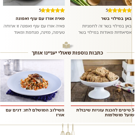
5
5
באן במילוי בשר
פאיה אורז עם עוף ואפונה
באן במילוי בשר זה לחמניות
פאיה אורז עם עוף ואפונה זו ארוחה
אסיאתיות מאודות במילוי בשר
טעימה, מזינה, מנחמת ומאוד
בקר טחון ומתובל בשום וג׳ינג׳ר.
פשוטה להכנה שמכינים בתבנית או
ממש כמו במסעדות האסיאתיות.
סיר אחד ומגישים לארוחת ערב
אם רוצים,...
רגיל...
כתבות נוספות שאולי יעניינו אותך
5 טיפים להכנת עוגיות שיבולת
השילוב המושלם לחג: דגים עם
שועל מושלמות
אורז