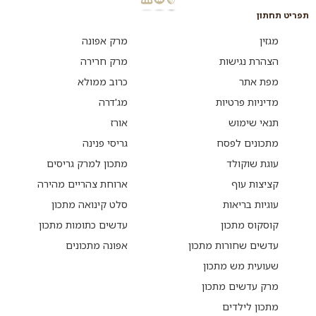
תפריט תחתון
מגזין
מרק אפונה
הצהרת נגישות
מרק חרירה
מפת אתר
כרוב ממולא
מדיניות פרטיות
מג'דרה
תנאי שימוש
אורז
מתכונים לפסח
גריסי פנינה
עוגת שוקולד
מתכון למרק גריסים
קציצות עוף
ארוחת צהריים מהירה
עוגיות בריאות
סלט קינואה מתכון
קוסקוס מתכון
עדשים כתומות מתכון
עדשים שחורות מתכון
אפונה מתכונים
שעועית מש מתכון
מרק עדשים מתכון
מתכון לילדים