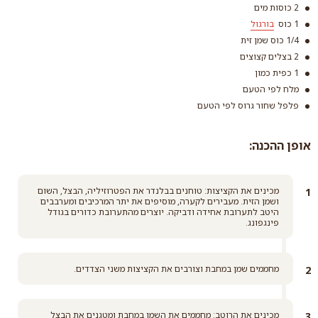
2 כוסות מים
1 כוס
בורגול
1/4 כוס שמן זית
2 בצלים קצוצים
1 כפית כמון
עדשים שחורות בלוגה
מלח לפי הטעם
קרא עוד
פלפל שחור גרוס לפי הטעם
בורגול
קרא עוד
אופן ההכנה:
מכינים את הקציצות: טוחנים בבלנדר את הפטרוזיליה, הבצל, השום
ושמן הזית. מעבירים לקערה, מוסיפים את יתר המרכיבים ומערבבים
היטב לתערובת אחידה ודביקה. יוצרים מהתערובת כדורים בגודל
פינגפונג.
מחממים שמן במחבת וצורבים את הקציצות משני הצדדים.
מכינים את הרוטב: מחממים את השמן במחבת ומטגנים את הבצל