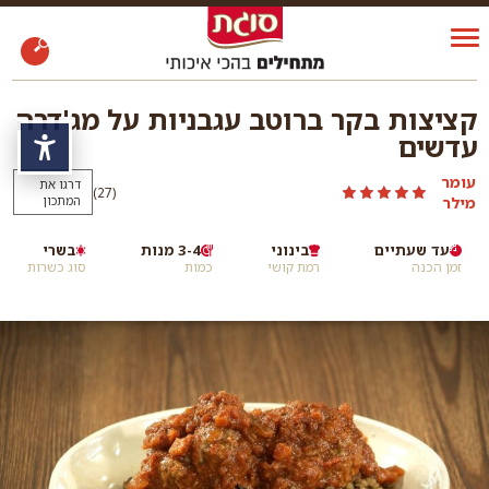
קציצות בקר ברוטב עגבניות על מג'דרה
עדשים
נגי
עומר
דרגו את
)
(27
מילר
המתכון
עד שעתיים
בינוני
3-4 מנות
בשרי
זמן הכנה
רמת קושי
כמות
סוג כשרות