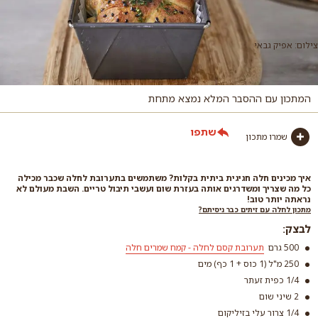
צילום: אפיק גבאי
המתכון עם ההסבר המלא נמצא מתחת
שתפו
שמרו מתכון
איך מכינים חלה חגיגית ביתית בקלות? משתמשים בתערובת לחלה שכבר מכילה
כל מה שצריך ומשדרגים אותה בעזרת שום ועשבי תיבול טריים. השבת מעולם לא
נראתה יותר טוב!
מתכון לחלה עם זיתים כבר ניסיתם?
לבצק:
500 גרם
תערובת קסם לחלה - קמח שמרים חלה
250 מ"ל (1 כוס + 1 כף) מים
1/4 כפית זעתר
2 שיני שום
1/4 צרור עלי בזיליקום