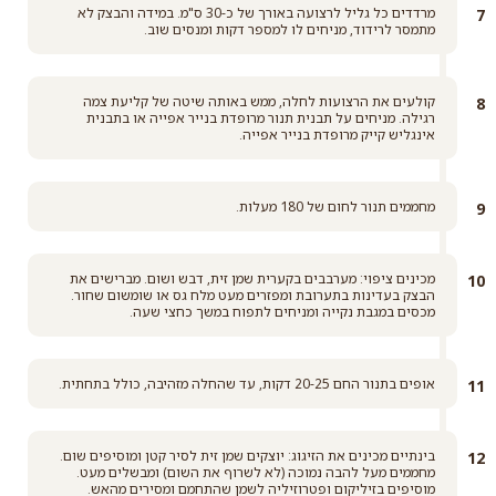
מרדדים כל גליל לרצועה באורך של כ-30 ס"מ. במידה והבצק לא
מתמסר לרידוד, מניחים לו למספר דקות ומנסים שוב.
קולעים את הרצועות לחלה, ממש באותה שיטה של קליעת צמה
רגילה. מניחים על תבנית תנור מרופדת בנייר אפייה או בתבנית
אינגליש קייק מרופדת בנייר אפייה.
מחממים תנור לחום של 180 מעלות.
מכינים ציפוי: מערבבים בקערית שמן זית, דבש ושום. מברישים את
הבצק בעדינות בתערובת ומפזרים מעט מלח גס או שומשום שחור.
מכסים במגבת נקייה ומניחים לתפוח במשך כחצי שעה.
אופים בתנור החם 20-25 דקות, עד שהחלה מזהיבה, כולל בתחתית.
בינתיים מכינים את הזיגוג: יוצקים שמן זית לסיר קטן ומוסיפים שום.
מחממים מעל להבה נמוכה (לא לשרוף את השום) ומבשלים מעט.
מוסיפים בזיליקום ופטרוזיליה לשמן שהתחמם ומסירים מהאש.