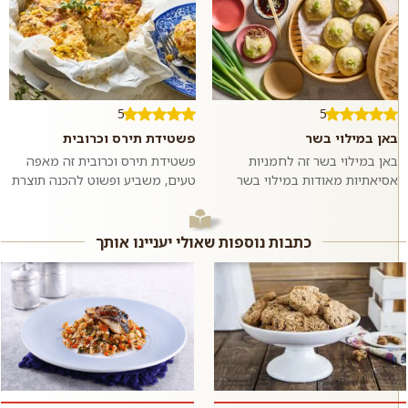
5
5
באן במילוי בשר
פשטידת תירס וכרובית
באן במילוי בשר זה לחמניות
פשטידת תירס וכרובית זה מאפה
אסיאתיות מאודות במילוי בשר
טעים, משביע ופשוט להכנה תוצרת
בקר טחון ומתובל בשום וג׳ינג׳ר.
בית בו טעמו המתקתק של התירס
ממש כמו במסעדות האסיאתיות.
מחמיא לטעמה של הכרובית. כדאי
אם רוצים,...
לנסות...
כתבות נוספות שאולי יעניינו אותך