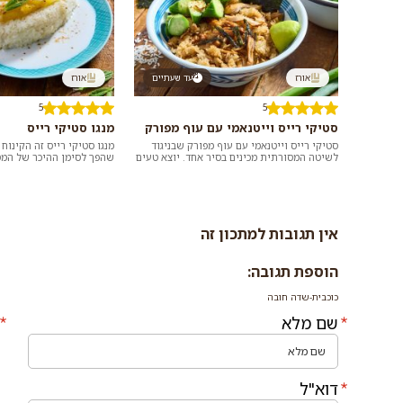
אורז
עד שעתיים
אורז
5
5
סטיקי רייס וייטנאמי עם עוף מפורק
מנגו סטיקי רייס
סטיקי רייס וייטנאמי עם עוף מפורק שבניגוד
מנגו סטיקי רייס זה הקינוח
לשיטה המסורתית מכינים בסיר אחד. יוצא טעים
שהפך לסימן ההיכר של המס
וחסך הרבה כלים. אפשר להחליף חזה עוף ב...
בארץ. בתאילנד נמכרת המנה 
אין תגובות למתכון זה
הוספת תגובה:
כוכבית-שדה חובה
שם מלא
דוא"ל