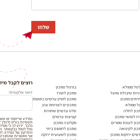
שלחו
רוצים לקבל מיד
רוצים
לקבל
פל ממולא
בורגול מתכון
מידע
דואר אלקטרוני
גיות שיבולת שועל
מתכון לאורז
ומתכונים
יתים מתכון
מתכון למרק עדשים כתומות
נוספים?
הצטרפו
ל ממולא
מתכונים לארוחת ערב
לרשימת
כון לחלה
סלט עדשים שחורות
הדיוור:
רז לסושי מתכון
קציצות עדשים
המידע שיימסר או אשר
תעשיות בע"מ (להלן:"
כון לעוגת שמרים
מקלובה מתכון
בלבד. ידוע לך כי מסי
כון לקינואה
מתכון לחומוס ביתי
נוכל לטפל בבקשתך. המי
והתיקון של המידע. ל
שים ירוקות מתכון
מתכון לשעועית ירוקה
אני מאשר/ת שהחברה ת
בהתאם ל
מדיניות הפר