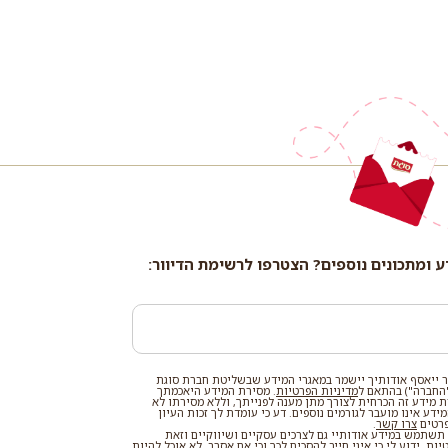
ע ומתכונים נוספים? הצטרפו לרשימת הדיוור:
 ייאסף אודותיך יישמר במאגרי המידע שבשליטת חברת סוגת
החברה") בהתאם ל
מדיניות הפרטיות
. מסירת המידע היאכמתך
רת מידע זה הכרחית לצורך מתן מענה לפנייתך, וללא מסירתו לא
דע אינו מועבר לגורמים נוספים. דע כי עומדת לך זכות העיון
פרטים
צרו קשר
.
שתמש במידע אודותיי גם לצרכים עסקיים ושיווקיים וזאת
טיות
. ידוע לי כי איני חייב להסכים לכך וכי אם אסרב, לא אוכל להיות