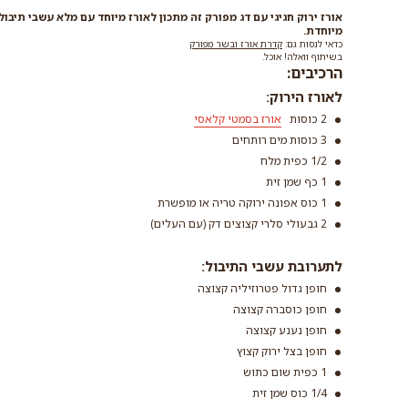
אורז ירוק חגיגי עם דג מפורק זה מתכון לאורז מיוחד עם מלא עשבי תיבול
מיוחדת.
כדאי לנסות גם:
קדרת אורז ובשר מפורק
בשיתוף וואלה! אוכל.
הרכיבים:
לאורז הירוק:
2 כוסות
אורז בסמטי קלאסי
3 כוסות מים רותחים
1/2 כפית מלח
1 כף שמן זית
אורז בסמטי 
1 כוס אפונה ירוקה טריה או מופשרת
קרא עוד
2 גבעולי סלרי קצוצים דק (עם העלים)
לתערובת עשבי התיבול:
חופן גדול פטרוזיליה קצוצה
חופן כוסברה קצוצה
חופן נענע קצוצה
חופן בצל ירוק קצוץ
1 כפית שום כתוש
1/4 כוס שמן זית