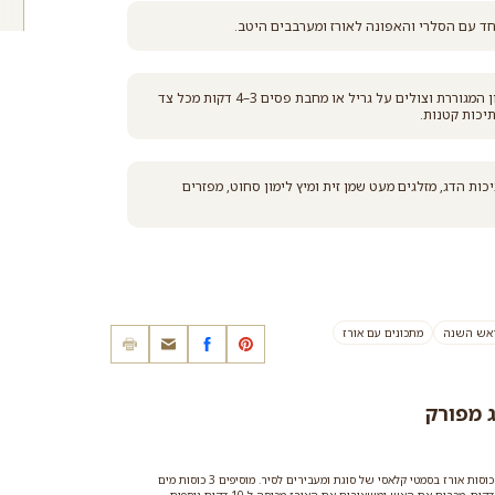
ד עם הסלרי והאפונה לאורז ומערבבים היטב.
מברישים את הדג בשמן הזית, מתבלים במלח, פלפל וקליפת הלימון המגוררת וצולים על גריל או מחבת פסים 3–4 דקות מכל צד
יכות קטנות.
ת הדג, מזלגים מעט שמן זית ומיץ לימון סחוט, מפזרים
ראש השנה
מתכונים עם אורז
ג מפורק
כדי לבשל את האורז במתכון אורז ירוק חגיגי עם דג מפורק שוטפים ומסננים 2 כוסות אורז בסמטי קלאסי של סוגת ומעבירים לסיר. מוסיפים 3 כוסות מים