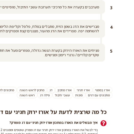
מערבבים בקערה את כל מרכיבי תערובת עשבי התיבול, מוסיפים יח
להשחמה יפה. מפרידים את הדג מהעור, מצננים קצת ומפרקים לחת
מניחים את האורז הירוק בקערת הגשה גדולה, מפזרים מעל את חתיכו
שקדים קלויים / גרגרי רימון ומגישים.
אורז בסמטי
אורז חגיגי
אורז מתכון
דג
מתכון לראש השנה
מתכונים ל
מתכונים עם דגים
סוכות
עשבי תיבול
פילה דג
ראש השנה
כל מה שרצית לדעת על אורז ירוק חגיגי עם ד
איך מבשלים את האורז במתכון אורז ירוק חגיגי עם דג מפורק?
רותחים, 1/2 כפית מלח ו-1 כף שמן זית, מכסים ומבשלים על להבה נמוכה 15 דקות. מכבים את האש ומשאירים את האורז מכוסה ל-10 דקות נוספות.