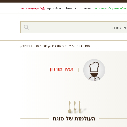
שלח מתכון לווטסאפ שלי
אודות סוגת
דרושים
About Us
צרו קשר
למקצוענים במזון
עמוד הבית
אורז
אורז ירוק חגיגי עם דג מפורק
תאיר מורדוך
העולמות של סוגת