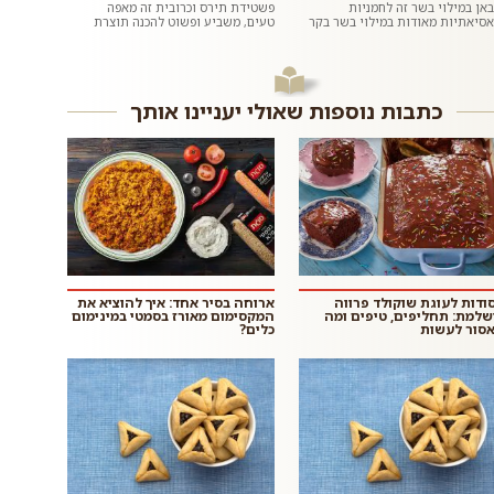
באן במילוי בשר זה לחמניות
פשטידת תירס וכרובית זה מאפה
אסיאתיות מאודות במילוי בשר בקר
טעים, משביע ופשוט להכנה תוצרת
טחון ומתובל בשום וג׳ינג׳ר. ממש כמו
בית בו טעמו המתקתק של התירס
במסעדות האסיאתיות. אם רוצים,...
מחמיא לטעמה של הכרובית. כדאי
לנסות...
כתבות נוספות שאולי יעניינו אותך
ודות לעוגת שוקולד פרווה
ארוחה בסיר אחד: איך להוציא את
שלמת: תחליפים, טיפים ומה
המקסימום מאורז בסמטי במינימום
סור לעשות
כלים?