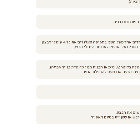
מרדדים כל כדור לעיגול בעובי 1/2 ס"מ. מניחים 4 עיגולי בצק מרודדים אחד מעל השני בחפיפה ומגלגלים את כל 4 עיגולי הבצק
מרכיבים את המנה: מניחים את הכרוביות במרווח בתבנית גדולה (עגולה בקוטר 32 ס"מ או תבנית תנור מרופדת בנייר אפייה).
יחים כשעה או כמעט להכפלת הנפח.