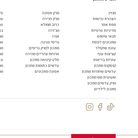
מגזין
מרק אפונה
פל
הצהרת נגישות
מרק חרירה
עו
מפת אתר
כרוב ממולא
פת
מדיניות פרטיות
מג'דרה
בצ
תנאי שימוש
אורז
מת
מתכונים לפסח
גריסי פנינה
או
עוגת שוקולד
מתכון למרק גריסים
מת
קציצות עוף
ארוחת צהריים מהירה
מת
עוגיות בריאות
סלט קינואה מתכון
עד
קוסקוס מתכון
עדשים כתומות מתכון
מת
עדשים שחורות מתכון
אפונה מתכונים
מת
שעועית מש מתכון
מרק עדשים מתכון
מתכון לילדים