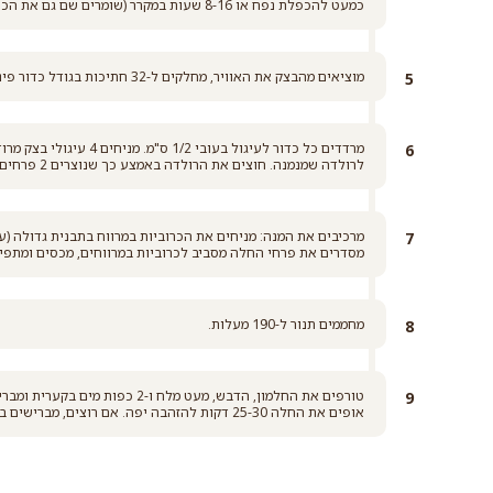
כמעט להכפלת נפח או 8-16 שעות במקרר (שומרים שם גם את הכרוביות).
מוציאים מהבצק את האוויר, מחלקים ל-32 חתיכות בגודל כדור פינג פונג ומכדררים.
לרולדה שמנמנה. חוצים את הרולדה באמצע כך שנוצרים 2 פרחים. חוזרים על הפעולה עם יתר עיגולי הבצק.
מסדרים את פרחי החלה מסביב לכרוביות במרווחים, מכסים ומתפ
מחממים תנור ל-190 מעלות.
טורפים את החלמון, הדבש, מעט מלח ו-2 כפות מים בקערית ומברישים את הבצק.
אופים את החלה 25-30 דקות להזהבה יפה. אם רוצים, מברישים בדבש או שמן זית בסיום האפייה.