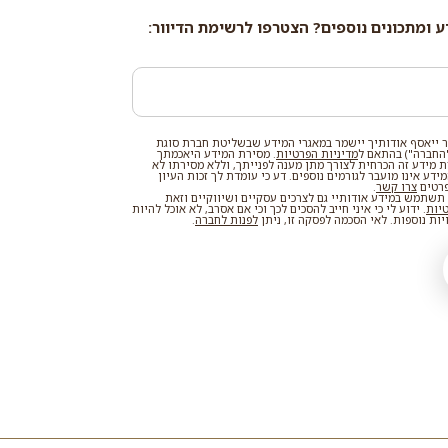
ע ומתכונים נוספים? הצטרפו לרשימת הדיוור:
 ייאסף אודותיך יישמר במאגרי המידע שבשליטת חברת סוגת
החברה") בהתאם ל
מדיניות הפרטיות
. מסירת המידע היאכמתך
רת מידע זה הכרחית לצורך מתן מענה לפנייתך, וללא מסירתו לא
דע אינו מועבר לגורמים נוספים. דע כי עומדת לך זכות העיון
פרטים
צרו קשר
.
שתמש במידע אודותיי גם לצרכים עסקיים ושיווקיים וזאת
טיות
. ידוע לי כי איני חייב להסכים לכך וכי אם אסרב, לא אוכל להיות
ות נוספות. לאי הסכמה לפסקה זו, ניתן
לפנות לחברה
.