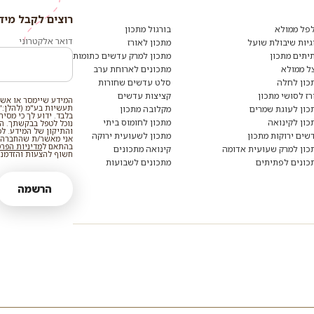
רוצים לקבל מיד
רוצים
לקבל
פל ממולא
בורגול מתכון
מידע
דואר אלקטרוני
גיות שיבולת שועל
מתכון לאורז
ומתכונים
יתים מתכון
מתכון למרק עדשים כתומות
נוספים?
הצטרפו
ל ממולא
מתכונים לארוחת ערב
לרשימת
כון לחלה
סלט עדשים שחורות
הדיוור:
רז לסושי מתכון
קציצות עדשים
המידע שיימסר או אשר
תעשיות בע"מ (להלן:"
כון לעוגת שמרים
מקלובה מתכון
בלבד. ידוע לך כי מסי
כון לקינואה
מתכון לחומוס ביתי
נוכל לטפל בבקשתך. המי
והתיקון של המידע. ל
שים ירוקות מתכון
מתכון לשעועית ירוקה
אני מאשר/ת שהחברה ת
בהתאם ל
מדיניות הפר
כון למרק שעועית אדומה
קינואה מתכונים
חשוף להצעות והזדמנוי
כונים לפתיתים
מתכונים לשבועות
הרשמה