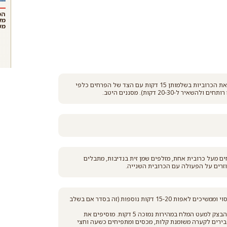
המ
מל
מש
מכינים את הכרוביות: ממלאים סיר גדול במים, ממליחים ומבשלים את הכרוביות בשלמותן 15 דקות עם הצד של הפרחים כלפי
20- דקות). מסננים היטב.
חים מעל כרובית אחת, מזלפים שמן זית בנדיבות, מתבלים
וזרים על הפעולה עם הכרובית השנייה.
אופים את הכרוביות כשעה וחצי כשהכיסוי סגור. פותחים את הכיסוי וממשיכים לאפות 15-20 דקות נוספות (זה בסדר אם בשלב
מכינים את הבצק: לשים בקערת מיקסר עם וו לישה את כל מרכיבי הבצק למעט המלח במהירות נמוכה 5 דקות. מוסיפים את
ק חלק וגמיש. מעבירים לקערה משומנת קלות, מכסים ומתפיחים כשעה וחצי