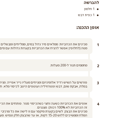
להברשה
1 חלמון
1 כפית דבש
אופן ההכנה:
מטה (לחלופין אפשר להניח את הכרוביות בקערות גדולות עם מים רותחים ולהשאיר ל-30
מחממים תנור ל-200 מעלות.
פורשים על השיש רדיד אלומיניום ומניחים מעליו נייר אפייה. מני
במלח, אבקת שום, דבש ופטרוזיליה ועוטפים היטב לכיסוי מלא. ח
זה הכרוביות לא 100% רכות). מצננים.
המלח וממשיכים ללוש 15-20 דקות, או עד שהבצ