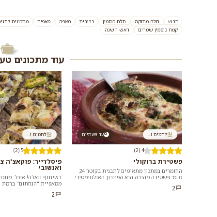
דבש
חלה מתוקה
חלת כוסמין
כרובית
מאפה
מאפים
מתכונים לחגי
קמח כוסמין שמרים
ראש השנה
עוד מתכונים טע
לחמים ו...
עד שעתיים
לחמים ו...
5 (2)
4 (2)
פשטידת ברוקולי
פיסלדייר: פוקאצ'ה צ
ואנשובי
החומרים במתכון מתאימים לתבנית בקוטר 24
ס"מ: פשטידה מהירה היא הפתרון האולטימטיבי
בשיתוף וואלה! אוכל. מתכון
לארוחת ערב ספונטנית. כל מה שצריך זה...
ממאפיית "הנחתום" ברמת הג
2
הפריכה הזו פשוט מתחננת ש
2