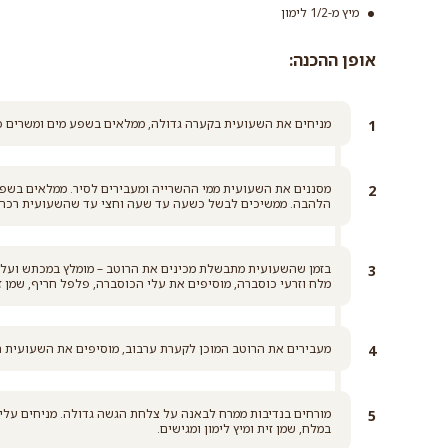
מיץ מ-1/2 לימון
אופן ההכנה:
מניחים את השעועית בקערה גדולה, ממלאים בשפע מים ומשרים כ-12 שעות. ניתן להחליף את המים מדי כמה שעו
מסננים את השעועית ממי ההשרייה ומעבירים לסיר. ממלאים בשפע 
הלהבה. ממשיכים לבשל כשעה עד שעה וחצי עד שהשעועית רכה אך
בזמן שהשעועית מתבשלת מכינים את הרוטב – מומלץ במכתש ועלי א
מלח וזרעי כוסברה, מוסיפים את עלי הכוסברה, פלפל חריף, שמן זי
מעבירים את הרוטב המוכן לקערת ערבוב, מוסיפים את השעועית 
מורחים בנדיבות ממרח לבאנה על צלחת הגשה גדולה. מניחים עלי
במלח, שמן זית ומיץ לימון ומגישים.