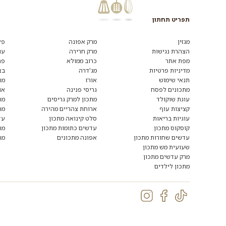
תפריט תחתון
רוצים
לקבל
מגזין
מרק אפונה
פל
מידע
הצהרת נגישות
מרק חרירה
עו
ומתכונים
מפת אתר
כרוב ממולא
פת
נוספים?
הצטרפו
מדיניות פרטיות
מג'דרה
בצ
לרשימת
תנאי שימוש
אורז
מת
הדיוור:
מתכונים לפסח
גריסי פנינה
או
עוגת שוקולד
מתכון למרק גריסים
מת
קציצות עוף
ארוחת צהריים מהירה
מת
עוגיות בריאות
סלט קינואה מתכון
עד
קוסקוס מתכון
עדשים כתומות מתכון
מת
עדשים שחורות מתכון
אפונה מתכונים
מת
שעועית מש מתכון
מרק עדשים מתכון
מתכון לילדים