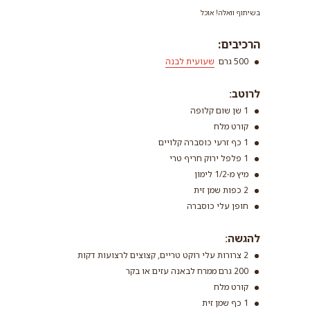
בשיתוף וואלה! אוכל
הרכיבים:
500 גרם
שעועית לבנה
לרוטב:
שעועית לבנה
1 שן שום קלופה
קורט מלח
קרא עוד
1 כף זרעי כוסברה קלויים
1 פלפל ירוק חריף טרי
מיץ מ-1/2 לימון
2 כפות שמן זית
חופן עלי כוסברה
להגשה:
2 צרורות עלי רוקט טריים, קצוצים לרצועות דקות
200 גרם ממרח לבאנה עזים או בקר
קורט מלח
1 כף שמן זית