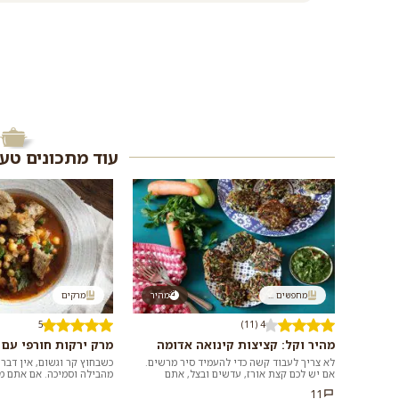
עוד מתכונים טע
מחפשים ...
מהיר
מרקים
5
4 (11)
מהיר וקל: קציצות קינואה אדומה
מרק ירקות חורפי עם ג
לא צריך לעבוד קשה כדי להעמיד סיר מרשים.
כשבחוץ קר וגשום, אין דבר
אם יש לכם קצת אורז, עדשים ובצל, אתם
מהבילה וסמיכה. אם אתם 
במרחק נגיעה ממתכון למג'דרה מושלמת שלא
מתכון מנצח וקל להכנה, הכנ
11
דורשת...