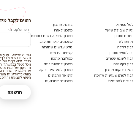
רוצים לקבל מיד
פל ממולא
בורגול מתכון
דואר אלקטרוני
גיות שיבולת שועל
מתכון לאורז
יתים מתכון
מתכון למרק עדשים כתומות
ל ממולא
מתכונים לארוחת ערב
כון לחלה
סלט עדשים שחורות
רז לסושי מתכון
קציצות עדשים
המידע שיימסר או אשר
תעשיות בע"מ (להלן:"
כון לעוגת שמרים
מקלובה מתכון
בלבד. ידוע לך כי מסי
כון לקינואה
מתכון לחומוס ביתי
נוכל לטפל בבקשתך. המי
והתיקון של המידע. ל
שים ירוקות מתכון
מתכון לשעועית ירוקה
אני מאשר/ת שהחברה ת
בהתאם ל
מדיניות הפר
כון למרק שעועית אדומה
קינואה מתכונים
חשוף להצעות והזדמנוי
כונים לפתיתים
מתכונים לשבועות
הרשמה