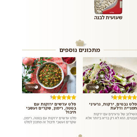
שעועית לבנה
מתכונים נוספים
מהיר
מהיר
5
5
סלט נבטים, ירקות, גרעיני
סלט עדשים ירוקות עם
חמנייה ודלעת
בטטה, רימון, שקדים ועשבי
תיבול
השילוב של גרעינים עם ירקות
ונבטים, הוא לא רק בריא ביותר אלא
סלט עדשים ירוקות עם בטטה, רימון,
גם טעים להפליא. מליחות משולבת
שקדים ועשבי תיבול זה מתכון לסלט
עם מתקתקות. שעועית מש מונבטת
צבעוני, בריא, טעים, משביע וסופר
ה...
פשוט וזריז להכנה בזכות...