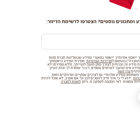
ע ומתכונים נוספים? הצטרפו לרשימת הדיוור:
 ייאסף אודותיך יישמר במאגרי המידע שבשליטת חברת סוגת
החברה") בהתאם ל
מדיניות הפרטיות
. מסירת המידע היאכמתך
רת מידע זה הכרחית לצורך מתן מענה לפנייתך, וללא מסירתו לא
דע אינו מועבר לגורמים נוספים. דע כי עומדת לך זכות העיון
פרטים
צרו קשר
.
שתמש במידע אודותיי גם לצרכים עסקיים ושיווקיים וזאת
טיות
. ידוע לי כי איני חייב להסכים לכך וכי אם אסרב, לא אוכל להיות
ות נוספות. לאי הסכמה לפסקה זו, ניתן
לפנות לחברה
.