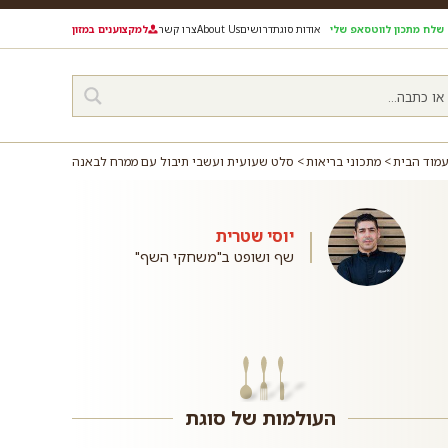
שלח מתכון לווטסאפ שלי
אודות סוגת
דרושים
About Us
צרו קשר
למקצוענים במזון
מוד הבית
מתכוני בריאות
סלט שעועית ועשבי תיבול עם ממרח לבאנה
יוסי שטרית
שף ושופט ב"משחקי השף"
העולמות של סוגת