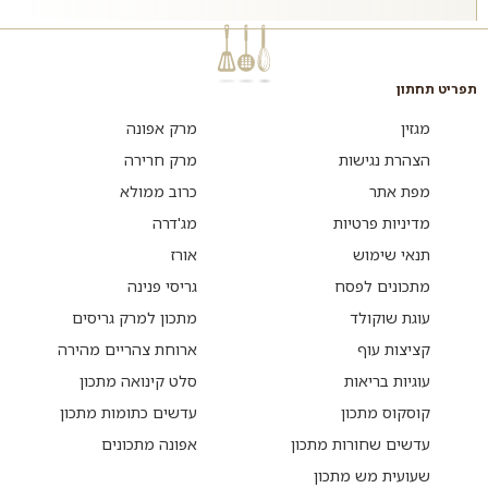
תפריט תחתון
מגזין
מרק אפונה
הצהרת נגישות
מרק חרירה
מפת אתר
כרוב ממולא
מדיניות פרטיות
מג'דרה
תנאי שימוש
אורז
מתכונים לפסח
גריסי פנינה
עוגת שוקולד
מתכון למרק גריסים
קציצות עוף
ארוחת צהריים מהירה
עוגיות בריאות
סלט קינואה מתכון
קוסקוס מתכון
עדשים כתומות מתכון
עדשים שחורות מתכון
אפונה מתכונים
שעועית מש מתכון