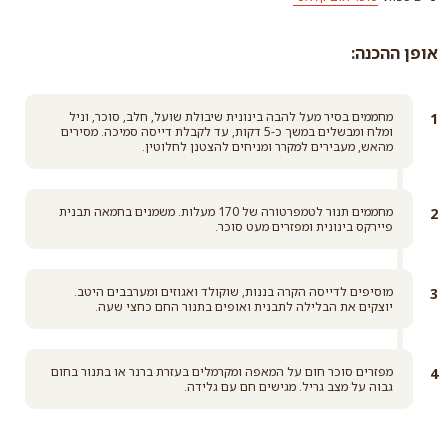
קרא עוד
אופן ההכנה:
מחממים בסיר מעל להבה בינונית שיבולת שועל, חלב, סוכר, וניל
ומלח ומבשלים במשך כ-5 דקות, עד לקבלת דייסה סמיכה. מסירים
סוכר חום קלאסי
מהאש, מעבירים למקרר ומניחים להצטנן לחלוטין.
קרא עוד
מחממים תנור לטמפרטורה של 170 מעלות. משמנים בחמאה תבנית
פיירקס בינונית ומפזרים מעט סוכר.
מוסיפים לדייסה הקרה בננות, שוקולד ואגוזים ומערבבים היטב.
יוצקים את הבלילה לתבנית ואופים בתנור החם כחצי שעה.
מפזרים סוכר חום על המאפה ומקרמלים בעזרת ברנר או בתנור בחום
גבוה על מצב גריל. מגישים חם עם גלידה.