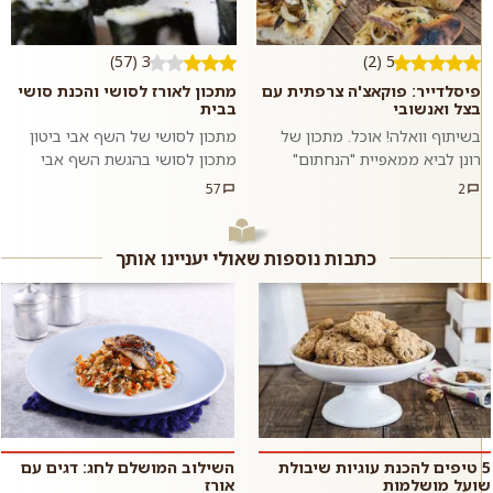
3 (57)
5 (2)
פיסלדייר: פוקאצ'ה צרפתית עם
מתכון לאורז לסושי והכנת סושי
בצל ואנשובי
בבית
בשיתוף וואלה! אוכל. מתכון של
מתכון לסושי של השף אבי ביטון
רונן לביא ממאפיית "הנחתום"
מתכון לסושי בהגשת השף אבי
ברמת הגולן. הפוקאצ'ה הפריכה הזו
ביטון – סושי אפשר להכין בהרבה
57
2
פשוט מתחננת שתטבלו אות...
דרכים, הצטרפו לשף אבי ביטון ש...
כתבות נוספות שאולי יעניינו אותך
5 טיפים להכנת עוגיות שיבולת
השילוב המושלם לחג: דגים עם
שועל מושלמות
אורז