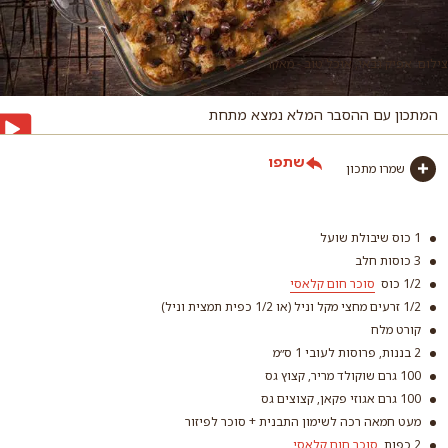
צילום: אפיק גבאי, אוכל טוב - מאקו
המתכון עם ההסבר המלא נמצא מתחת
שתפו
שמרו מתכון
1 כוס שיבולת שועל
3 כוסות חלב
1/2 כוס
סוכר חום קלאסי
1/2 זרעים מחצי מקל וניל (או 1/2 כפית תמצית וניל)
קורט מלח
2 בננות, פרוסות לעובי 1 ס״מ
100 גרם שוקולד מריר, קצוץ גס
100 גרם אגוזי פקאן, קצוצים גס
סוכר חום קלאסי
מעט חמאה רכה לשימון התבנית + סוכר לפיזור
2 כפות
סוכר חום קלאסי