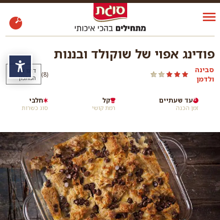
פודינג אפוי של שוקולד ובננות
נגי
סבינה
דרגו את
)
(8
ולדמן
המתכון
עד שעתיים
קל
חלבי
זמן הכנה
רמת קושי
סוג כשרות