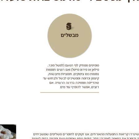
מבשלים
מוסיפים ממתיק לפי הטעם (למשל סוכר,
סילאן או סירופ מייפל) ואם רוצים תוספות
נוספות כמו צימוקים, חמוציות מיובשות,
קינמון וכדומה וממשיכים לבשל ולבחוש עד
שהדייסה מסמיכה בדרגה הרצויה. אם
רוצים, אפשר להוסיף עוד מים.
 שיגררו קריאות התפעלות מהאורחים, אנו זקוקים לחומרים משלימים שמשביחים
הופכת את המאפה לאוורירי יותר; קוקוס טחון שמוסיף טעם ומהווה בסיס לעוגות