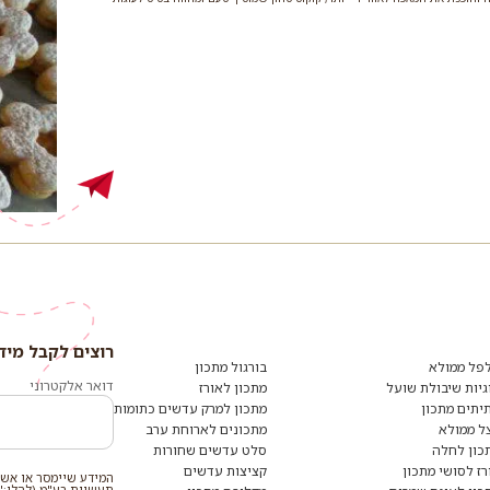
רוצים לקבל מיד
רוצים
לקבל
פל ממולא
בורגול מתכון
מידע
דואר אלקטרוני
גיות שיבולת שועל
מתכון לאורז
ומתכונים
יתים מתכון
מתכון למרק עדשים כתומות
נוספים?
הצטרפו
ל ממולא
מתכונים לארוחת ערב
לרשימת
כון לחלה
סלט עדשים שחורות
הדיוור:
רז לסושי מתכון
קציצות עדשים
המידע שיימסר או אשר
תעשיות בע"מ (להלן:"