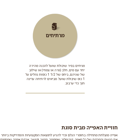
מרתיחים
מניחים בסיר שיבולת שועל להכנה מהירה
יחד עם מים, חלב (פרה או צמחי) או שילוב
של שניהם, ביחס של 1/2 1 כוסות נוזלים על
1 כוס שיבולת שועל. מביאים לרתיחה עדינה
תוך כדי ערבוב.
חוויית האפייה מבית סוגת
אפייה מוצלחת מתחילה בחומרי הגלם וכדי להגיע לתוצאות המקצועיות והמדוייקות ביותר
את הטעם והמרקם של כל מאפה. קורנפלור שמסמיך, מייצב וקושר; אבקת אפייה שמתפיחה ו