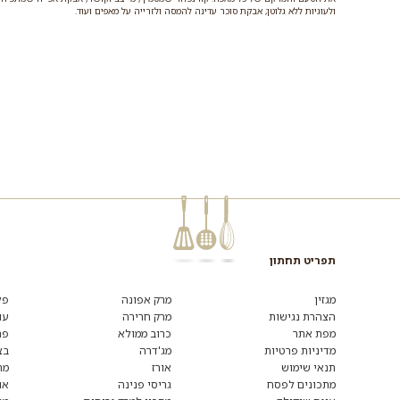
ולעוגיות ללא גלוטן; אבקת סוכר עדינה להמסה ולזרייה על מאפים ועוד.
תפריט תחתון
מגזין
מרק אפונה
פל
הצהרת נגישות
מרק חרירה
עו
מפת אתר
כרוב ממולא
פת
מדיניות פרטיות
מג'דרה
בצ
תנאי שימוש
אורז
מת
מתכונים לפסח
גריסי פנינה
או