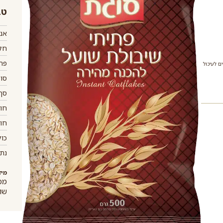
טב
אנר
חלב
פחמ
ם לעיכול
סוכ
סך 
חומ
חומ
כול
נתר
מיד
מכי
שו