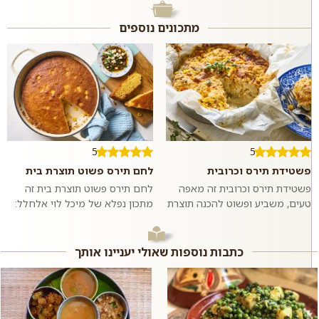
מתכונים נוספים
5
5
פשטידת תירס וכרובית
לחם תירס פשוט תוצרת בית
פשטידת תירס וכרובית זה מאפה
לחם תירס פשוט תוצרת בית זה
טעים, משביע ופשוט להכנה תוצרת
מתכון נפלא של מיכל לוי אלחלל:
בית בו טעמו המתקתק של התירס
לחם טעים, רך, נימוח וצהבהב עם
מחמיא לטעמה של הכרובית. כדאי
גרגירי תירס שלמים ומתקתקים
לנסות...
שכל כך...
כתבות נוספות שאולי יעניינו אותך