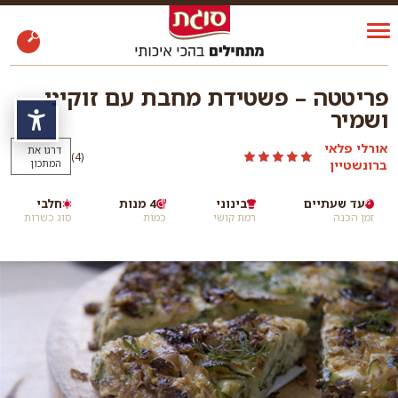
פריטטה – פשטידת מחבת עם זוקיני
ושמיר
נגי
אורלי פלאי
דרגו את
)
(4
ברונשטיין
המתכון
עד שעתיים
בינוני
4 מנות
חלבי
זמן הכנה
רמת קושי
כמות
סוג כשרות