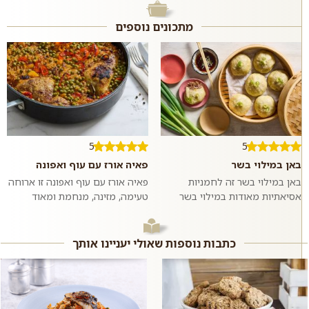
מתכונים נוספים
5
5
באן במילוי בשר
פאיה אורז עם עוף ואפונה
באן במילוי בשר זה לחמניות
פאיה אורז עם עוף ואפונה זו ארוחה
אסיאתיות מאודות במילוי בשר
טעימה, מזינה, מנחמת ומאוד
בקר טחון ומתובל בשום וג׳ינג׳ר.
פשוטה להכנה שמכינים בתבנית או
ממש כמו במסעדות האסיאתיות.
סיר אחד ומגישים לארוחת ערב
אם רוצים,...
רגיל...
כתבות נוספות שאולי יעניינו אותך