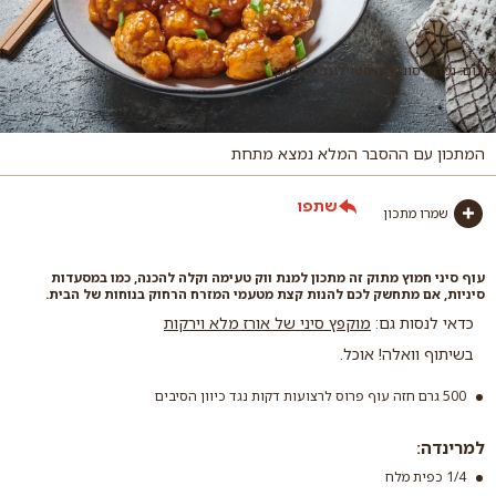
צילום: נמרוד סונדרס, סטיילינג: יעל מגן
המתכון עם ההסבר המלא נמצא מתחת
שתפו
שמרו מתכון
עוף סיני חמוץ מתוק זה מתכון למנת ווק טעימה וקלה להכנה, כמו במסעדות
סיניות, אם מתחשק לכם להנות קצת מטעמי המזרח הרחוק בנוחות של הבית.
כדאי לנסות גם:
מוקפץ סיני של אורז מלא וירקות
בשיתוף וואלה! אוכל.
500 גרם חזה עוף פרוס לרצועות דקות נגד כיוון הסיבים
למרינדה:
1/4 כפית מלח