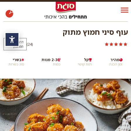
עוף סיני חמוץ מתוק
נגי
דרגו את
)
(24
המתכון
מהיר
קל
2-3 מנות
בשרי
זמן הכנה
רמת קושי
כמות
סוג כשרות