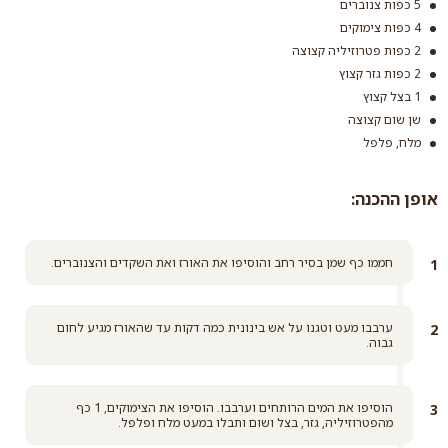
5 כפות צנוברים
4 כפות צימוקים
2 כפות פטרוזיליה קצוצה
אורז פרסי קלאסי
2 כפות גזר קצוץ
1 בצל קצוץ
קרא עוד
שן שום קצוצה
מלח, פלפל
אופן ההכנה:
חממו כף שמן בסיר רחב והוסיפו את האורז ואת השקדים והצנוברים.
ערבבו מעט וטגנו על אש בינונית כמה דקות עד שהאורז מגיע לחום
גבוה.
הוסיפו את המים הרותחים וערבבו. הוסיפו את הצימוקים, 1 כף
מהפטרוזיליה, גזר, בצל ושום ותבלו במעט מלח ופלפל.