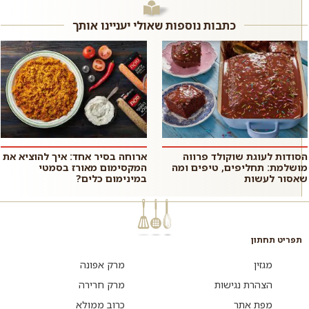
משולבת עם מתקתקות. שעועית
משביע וסופר פשוט וזריז להכנה
מש מונבטת ה...
בזכות...
כתבות נוספות שאולי יעניינו אותך
הסודות לעוגת שוקולד פרווה
ארוחה בסיר אחד: איך להוציא את
מושלמת: תחליפים, טיפים ומה
המקסימום מאורז בסמטי
שאסור לעשות
במינימום כלים?
תפריט תחתון
מגזין
מרק אפונה
הצהרת נגישות
מרק חרירה
מפת אתר
כרוב ממולא