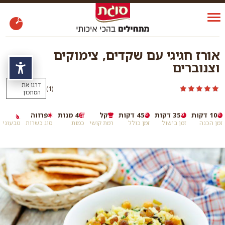
אורז חגיגי עם שקדים, צימוקים
וצנוברים
נגי
דרגו את
)
(1
המתכון
10 דקות
35 דקות
45 דקות
קל
4 מנות
פרווה
זמן הכנה
זמן בישול
זמן כולל
רמת קושי
כמות
סוג כשרות
טבעוני