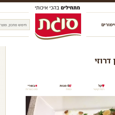
מורים
דרוזי
קל
6 מנות
בשרי
רמת קושי
כמות
סוג כשרות