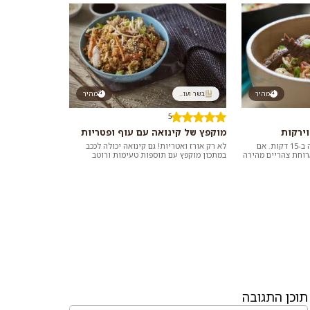
מהיר
בשר ועו...
מהיר
5
וירקות
מוקפץ של קינואה עם עוף ופטריות
המוקפץ הזה סוגר את הפינה ב-15 דקות. אם
לא רק אורז ואטריות! גם קינואה יכולה לככב
רוחת צהריים מהירה
במתכון מוקפץ עם תוספות טעימות ורוטב
מטבח, הצציצו
אסייתי שיוצר מנה טעימה, מזינה, קלה ומהירה
ל...
תוכן התגובה