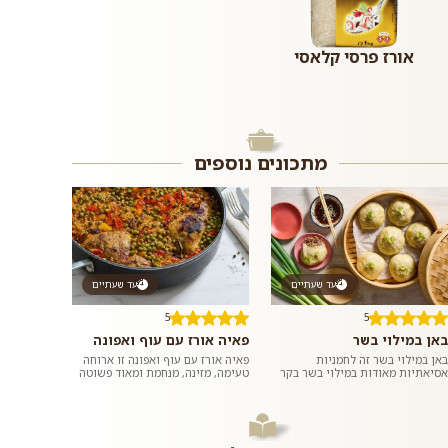
אורז פרסי קלאסי
מתכונים נוספים
עד שעתיים
עד שעתיים
5
5
באן במילוי בשר
פאיה אורז עם עוף ואפונה
באן במילוי בשר זה לחמניות
פאיה אורז עם עוף ואפונה זו ארוחה
אסיאתיות מאודות במילוי בשר בקר
טעימה, מזינה, מנחמת ומאוד פשוטה
טחון ומתובל בשום וג׳ינג׳ר. ממש כמו
להכנה שמכינים בתבנית או סיר אחד
במסעדות האסיאתיות. אם רוצים,...
ומגישים לארוחת ערב רגיל...