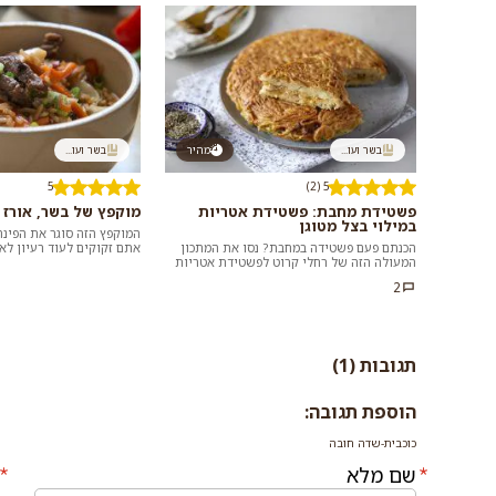
בשר ועו...
מהיר
בשר ועו...
5
5 (2)
פשטידת מחבת: פשטידת אטריות
מוקפץ של בשר, אורז 
במילוי בצל מטוגן
הכנתם פעם פשטידה במחבת? נסו את המתכון
אתם זקוקים לעוד רעיון לא
המעולה הזה של רחלי קרוט לפשטידת אטריות
שלא דורשת לעמוד שעות ב
בסגנון ביתי, שממלאים בבצל מטוגן ועוף או
במבח...
2
ירק...
תגובות (1)
הוספת תגובה:
כוכבית-שדה חובה
שם מלא