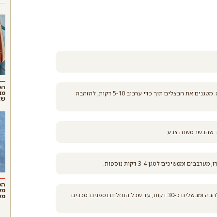
הס
מו
יוצקים 1/3 כוס שמן לסיר רחב ומחממים מעל להבה בינונית-גבוהה. מטגנים את הבצלים תוך כדי ערבוב 5-10 דקות, להזהבה
שא
ד שהבשר משנה צבע.
וממשיכים לטגן 3-4 דקות נוספות.
המ
מל
יוצקים לסיר את הציר או המים, מערבבים ומכסים. מנמיכים את הלהבה ומבשלים כ-30 דקות, עד שכל הנוזלים נספגים. מכבים
מש