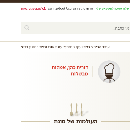
שלח מתכון לווטסאפ שלי
אודות סוגת
דרושים
About Us
צרו קשר
למקצוענים במזון
עמוד הבית
בשר ועוף
מנסף: עוגת אורז ובשר בסגנון דרוזי
דורית כהן, אמהות
מבשלות
העולמות של סוגת