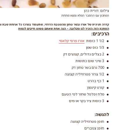
צילום: דורית כהן
המתכון עם ההסבר המלא נמצא מתחת
קדרה חגיגית של אורז ובשר טחון מהמטבח הדרוזי, שתעמוד במרכז כל ארוחת שבת וח
המתכון הזה הזכיר לנו מקלובה – הנה אחת שאתם פשוט חייבים לנסות
הרכיבים:
1/2 1 כוסות
אורז פרסי קלאסי
1/3 כוס שמן
2 בצלים גדולים, קצוצים דק
3 שיני שום כתושות
אורז פרסי 
700 גרם בשר טחון דק
קרא עוד
1/2 צרור פטרוזיליה קצוצה
1 כף בהרט
קורט קינמון
מלח ופלפל שחור לפי הטעם
3 כוסות ציר בקר או מים
להגשה:
חופן פטרוזיליה קצוצה
חופן צנוברים