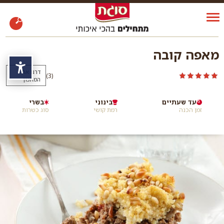
מאפה קובה
נגי
דרגו את
)
(3
המתכון
עד שעתיים
בינוני
בשרי
זמן הכנה
רמת קושי
סוג כשרות