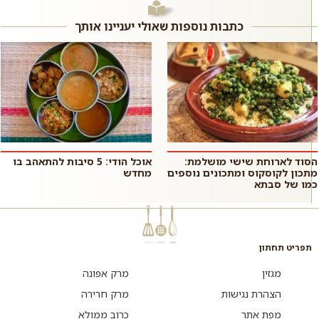
ממש כמו במסעדות האסיאתיות.
סיר אחד ומגישים לארוחת ערב
אם רוצים,...
רגיל...
כתבות נוספות שאולי יעניינו אותך
הסוד לארוחת שישי מושלמת:
אוכל הודי: 5 סיבות להתאהב בו
מתכון לקוסקוס ומתכונים נוספים
מחדש
כמו של סבתא
תפריט תחתון
מגזין
מרק אפונה
הצהרת נגישות
מרק חרירה
מפת אתר
כרוב ממולא