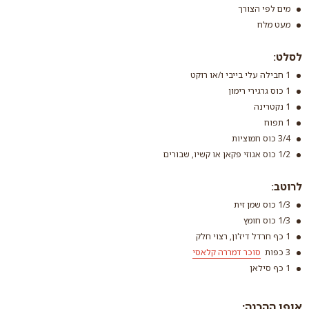
מים לפי הצורך
מעט מלח
לסלט:
קוסקוס עבה
1 חבילה עלי בייבי ו/או רוקט
1 כוס גרגירי רימון
קרא עוד
1 נקטרינה
1 תפוח
3/4 כוס חמוציות
1/2 כוס אגוזי פקאן או קשיו, שבורים
לרוטב:
1/3 כוס שמן זית
1/3 כוס חומץ
1 כף חרדל דיז'ון, רצוי חלק
3 כפות
סוכר דמררה קלאסי
1 כף סילאן
אופן ההכנה: