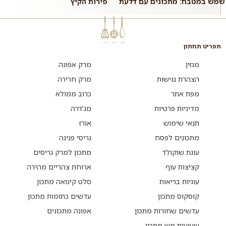
שמש במטבח: מתכונים עם דלעת
פירות הקיץ
תפריט תחתון
מגזין
מרק אפונה
הצהרת נגישות
מרק חרירה
מפת אתר
כרוב ממולא
מדיניות פרטיות
מג'דרה
תנאי שימוש
אורז
מתכונים לפסח
גריסי פנינה
עוגת שוקולד
מתכון למרק גריסים
קציצות עוף
ארוחת צהריים מהירה
עוגיות בריאות
סלט קינואה מתכון
קוסקוס מתכון
עדשים כתומות מתכון
עדשים שחורות מתכון
אפונה מתכונים
שעועית מש מתכון