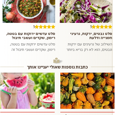
5
5
סלט נבטים, ירקות, גרעיני
סלט עדשים ירוקות עם בטטה,
חמנייה ודלעת
רימון, שקדים ועשבי תיבול
השילוב של גרעינים עם ירקות
סלט עדשים ירוקות עם בטטה,
ונבטים, הוא לא רק בריא ביותר
רימון, שקדים ועשבי תיבול זה
אלא גם טעים להפליא. מליחות
מתכון לסלט צבעוני, בריא, טעים,
משולבת עם מתקתקות. שעועית
משביע וסופר פשוט וזריז להכנה
מש מונבטת ה...
בזכות...
כתבות נוספות שאולי יעניינו אותך