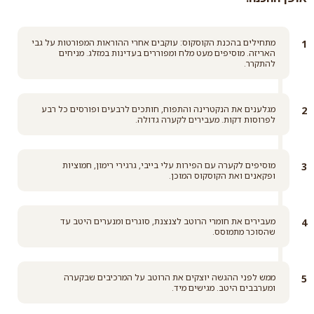
סוכר דמררה קלאסי
מתחילים בהכנת הקוסקוס: עוקבים אחרי ההוראות המפורטות על גבי
האריזה. מוסיפים מעט מלח ומפוררים בעדינות במזלג. מניחים
קרא עוד
להתקרר.
מגלענים את הנקטרינה והתפוח, חותכים לרבעים ופורסים כל רבע
לפרוסות דקות. מעבירים לקערה גדולה.
מוסיפים לקערה עם הפירות עלי בייבי, גרגירי רימון, חמוציות
ופקאנים ואת הקוסקוס המוכן.
מעבירים את חומרי הרוטב לצנצנת, סוגרים ומנערים היטב עד
שהסוכר מתמוסס.
ממש לפני ההגשה יוצקים את הרוטב על המרכיבים שבקערה
ומערבבים היטב. מגישים מיד.