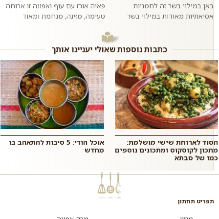
באן במילוי בשר זה לחמניות
פאיה אורז עם עוף ואפונה זו ארוחה
אסיאתיות מאודות במילוי בשר
טעימה, מזינה, מנחמת ומאוד
בקר טחון ומתובל בשום וג׳ינג׳ר.
פשוטה להכנה שמכינים בתבנית או
ממש כמו במסעדות האסיאתיות.
סיר אחד ומגישים לארוחת ערב
אם רוצים,...
רגיל...
כתבות נוספות שאולי יעניינו אותך
הסוד לארוחת שישי מושלמת:
אוכל הודי: 5 סיבות להתאהב בו
מתכון לקוסקוס ומתכונים נוספים
מחדש
כמו של סבתא
תפריט תחתון
מגזין
מרק אפונה