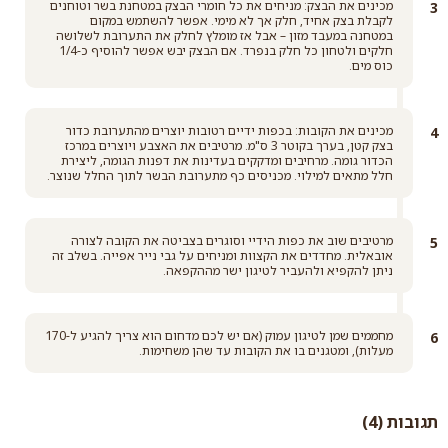
מכינים את הבצק: מניחים את כל חומרי הבצק במטחנת בשר וטוחנים
לקבלת בצק אחיד, חלק אך לא מימי. אפשר להשתמש במקום
במטחנה במעבד מזון – אבל אז מומלץ לחלק את התערובת לשלושה
חלקים ולטחון כל חלק בנפרד. אם הבצק יבש אפשר להוסיף כ-1/4
כוס מים.
מכינים את הקובות: בכפות ידיים רטובות יוצרים מהתערובת כדור
בצק קטן, בערך בקוטר 3 ס"מ. מרטיבים את האצבע ויוצרים במרכז
הכדור גומה. מרחיבים ומדקקים בעדינות את דפנות הגומה, ליצירת
חלל מתאים למילוי. מכניסים כף מתערובת הבשר לתוך החלל שנוצר.
מרטיבים שוב את כפות הידיי וסוגרים בצביטה את הקובה לצורה
אובאלית. מחדדים את הקצוות ומניחים על גבי נייר אפייה. בשלב זה
ניתן להקפיא ולהעביר לטיגון ישר מההקפאה.
מחממים שמן לטיגון עמוק (אם יש לכם מדחום הוא צריך להגיע ל-170
מעלות), ומטגנים בו את הקובות עד שהן משחימות.
תגובות (4)