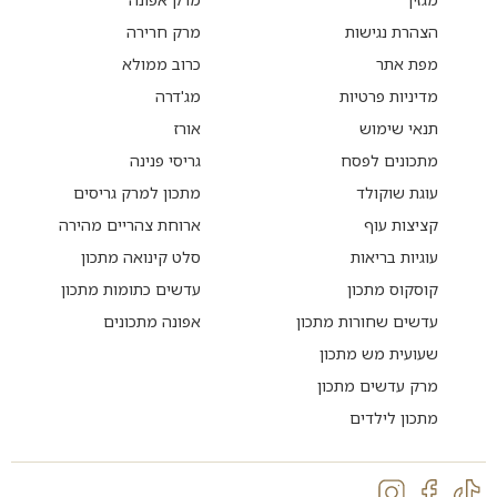
הצהרת נגישות
מרק חרירה
מפת אתר
כרוב ממולא
מדיניות פרטיות
מג'דרה
תנאי שימוש
אורז
מתכונים לפסח
גריסי פנינה
עוגת שוקולד
מתכון למרק גריסים
קציצות עוף
ארוחת צהריים מהירה
עוגיות בריאות
סלט קינואה מתכון
קוסקוס מתכון
עדשים כתומות מתכון
עדשים שחורות מתכון
אפונה מתכונים
שעועית מש מתכון
מרק עדשים מתכון
מתכון לילדים