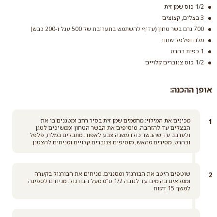
1/2 כוס שמן זית
3 בצלים, קצוצים
קורנפלור
700 גרם בשר טחון (עדיף להשתמש בתערובת של 500 עגל ו-200 כבש)
קמח רב תכליתי (קמח
לבן) ללא צורך בניפוי
מלח ופלפל שחור
קרא עוד
1 כפית בהרט
קרא עוד
1/2 כוס צנוברים קלויים
אופן ההכנה:
מכינים את המילוי: מחממים שמן זית בסיר רחב ומטגנים בו את
הבצלים עד להזהבה. מוסיפים את הבשר הטחון וממשיכים לטגן
ולערבב עד שהבשר כולו משנה צבע לאפור. מתבלים במלח, פלפל
ובהרט. מסירים מהאש, מוסיפים צנוברים קלויים ומניחים להצטנן.
שוטפים היטב את הבורגול ומסננים. מניחים את הבורגול בקערה
וממלאים בה מים עד לגובה 1/2 ס"מ מעל הבורגול. מניחים לספיגה
למשך 15 דקות.