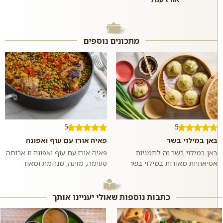
מתכונים נוספים
5
5
באן במילוי בשר
פאיה אורז עם עוף ואפונה
באן במילוי בשר זה לחמניות
פאיה אורז עם עוף ואפונה זו ארוחה
אסיאתיות מאודות במילוי בשר
טעימה, מזינה, מנחמת ומאוד
בקר טחון ומתובל בשום וג׳ינג׳ר.
פשוטה להכנה שמכינים בתבנית או
ממש כמו במסעדות האסיאתיות.
סיר אחד ומגישים לארוחת ערב
אם רוצים,...
רגיל...
כתבות נוספות שאולי יעניינו אותך