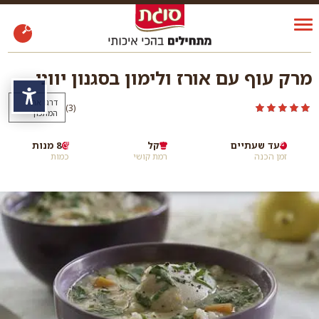
מרק עוף עם אורז ולימון בסגנון יווני
נגי
דרגו את
)
(3
המתכון
עד שעתיים
קל
8 מנות
זמן הכנה
רמת קושי
כמות