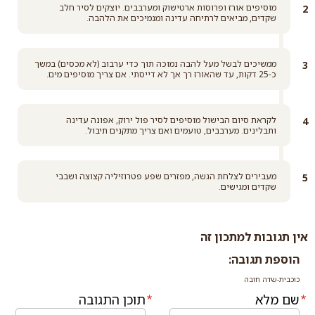
מוסיפים אורז ופרוסות ארטישוק ומערבבים. יוצקים לסיר חלב
שקדים, מביאים לרתיחה עדינה ומנמיכים את הלהבה.
ממשיכים לבשל מעל להבה נמוכה תוך כדי ערבוב (לא מכסים) במשך
כ-25 דקות, עד שהאורז רך אך לא דייסתי. אם צריך מוסיפים מים.
לקראת סיום הבישול מוסיפים לסיר פול ירוק, אפונה עדינה
ותבלינים. מערבבים, טועמים ואם צריך מתקנים תיבול.
מעבירים לצלחת הגשה, מפזרים שפע פטרוזיליה קצוצה ושבבי
שקדים ומגישים.
אין תגובות למתכון זה
הוספת תגובה:
כוכבית-שדה חובה
שם מלא
תוכן התגובה