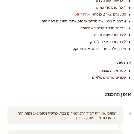
1 כרישה, קצוצה דק
1 כף שום טרי כתוש
500 גרם (1/3 2 כוסות)
אורז ריזוטו
4 לבבות ארטישוק טריים או מופשרים, חתוכים לפרוסות
1 ליטר חלב שקדים לא ממותק
2 כוסות אפונה עדינה
2 כוסות גרגירי פול ירוק
מלח, פלפל שחור גרוס, אגוז מוסקט
אורז ריזוטו
להגשה:
קרא עוד
פטרוזיליה קצוצה
שקדים פרוסים קלויים
אופן ההכנה:
יוצקים שמן זית לסיר רחב ומאדים בצל, כרישה ושום כ-5 דקות תוך
כדי ערבוב מדי פעם, לריכוך.