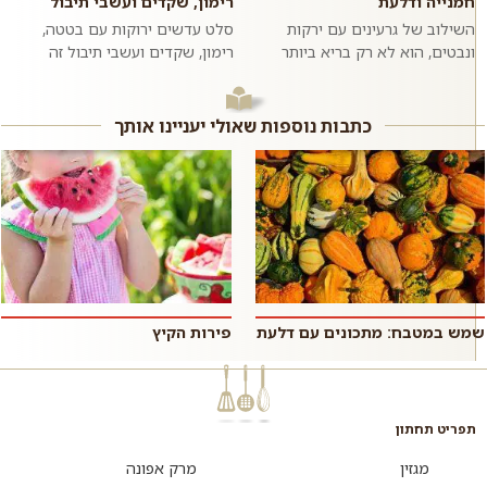
חמנייה ודלעת
רימון, שקדים ועשבי תיבול
השילוב של גרעינים עם ירקות
סלט עדשים ירוקות עם בטטה,
ונבטים, הוא לא רק בריא ביותר
רימון, שקדים ועשבי תיבול זה
אלא גם טעים להפליא. מליחות
מתכון לסלט צבעוני, בריא, טעים,
משולבת עם מתקתקות. שעועית
משביע וסופר פשוט וזריז להכנה
מש מונבטת ה...
בזכות...
כתבות נוספות שאולי יעניינו אותך
שמש במטבח: מתכונים עם דלעת
פירות הקיץ
תפריט תחתון
מגזין
מרק אפונה