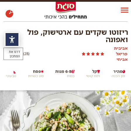
ריזוטו שקדים עם ארטישוק, פול
ואפונה
נגי
אביבית
דרגו את
פריאל
)
(28
המתכון
אביחי
מהיר
קל
6-8 מנות
פסח
זמן הכנה
רמת קושי
כמות
סוג כשרות
טבעוני