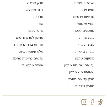
הצהרת נגישות
מרק חרירה
מפת אתר
כרוב ממולא
מדיניות פרטיות
מג'דרה
תנאי שימוש
אורז
מתכונים לפסח
גריסי פנינה
עוגת שוקולד
מתכון למרק גריסים
קציצות עוף
ארוחת צהריים מהירה
עוגיות בריאות
סלט קינואה מתכון
קוסקוס מתכון
עדשים כתומות מתכון
עדשים שחורות מתכון
אפונה מתכונים
שעועית מש מתכון
מרק עדשים מתכון
מתכון לילדים