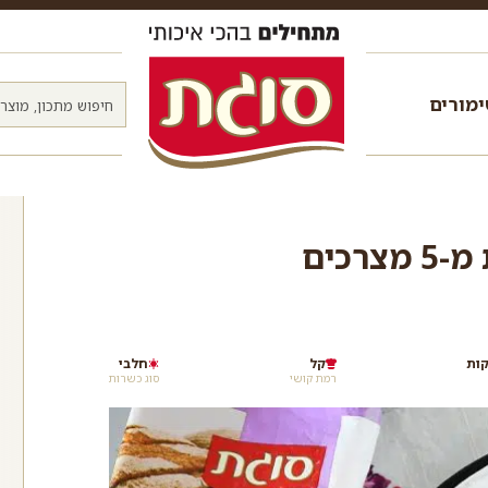
מורים
כים
קל
חלבי
רמת קושי
סוג כשרות