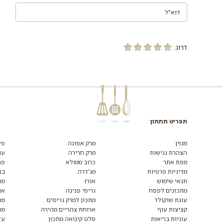
דרוג:
תפריט תחתון
רוצים
לקבל
מגזין
מרק אפונה
פל
מידע
הצהרת נגישות
מרק חרירה
עו
ומתכונים
מפת אתר
כרוב ממולא
פת
נוספים?
הצטרפו
מדיניות פרטיות
מג'דרה
בצ
לרשימת
תנאי שימוש
אורז
מת
הדיוור:
מתכונים לפסח
גריסי פנינה
או
עוגת שוקולד
מתכון למרק גריסים
מת
קציצות עוף
ארוחת צהריים מהירה
מת
עוגיות בריאות
סלט קינואה מתכון
עד