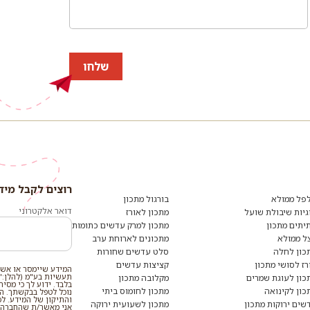
שלחו
רוצים לקבל מיד
פל ממולא
בורגול מתכון
דואר אלקטרוני
גיות שיבולת שועל
מתכון לאורז
יתים מתכון
מתכון למרק עדשים כתומות
ל ממולא
מתכונים לארוחת ערב
כון לחלה
סלט עדשים שחורות
רז לסושי מתכון
קציצות עדשים
המידע שיימסר או אשר
תעשיות בע"מ (להלן:"
כון לעוגת שמרים
מקלובה מתכון
בלבד. ידוע לך כי מסי
כון לקינואה
מתכון לחומוס ביתי
נוכל לטפל בבקשתך. המי
והתיקון של המידע. ל
שים ירוקות מתכון
מתכון לשעועית ירוקה
אני מאשר/ת שהחברה ת