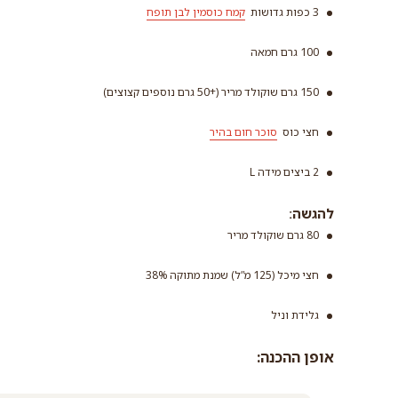
3 כפות גדושות
קמח כוסמין לבן תופח
קמח כ
100 גרם חמאה
תופח
150 גרם שוקולד מריר (+50 גרם נוספים קצוצים)
קרא עו
חצי כוס
סוכר חום בהיר
2 ביצים מידה L
סוכר חום בהיר
להגשה:
קרא עוד
80 גרם שוקולד מריר
חצי מיכל (125 מ”ל) שמנת מתוקה 38%
גלידת וניל
אופן ההכנה: