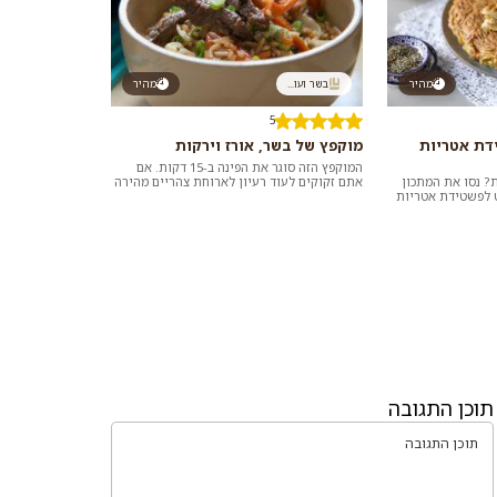
מהיר
בשר ועו...
מהיר
5
דת אטריות
מוקפץ של בשר, אורז וירקות
המוקפץ הזה סוגר את הפינה ב-15 דקות. אם
 נסו את המתכון
אתם זקוקים לעוד רעיון לארוחת צהריים מהירה
 לפשטידת אטריות
שלא דורשת לעמוד שעות במטבח, הצציצו
 מטוגן ועוף או
במבח...
תוכן התגובה