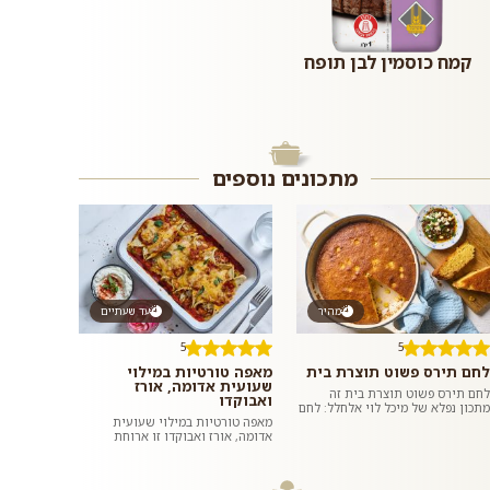
קמח כוסמין לבן תופח
מתכונים נוספים
מהיר
עד שעתיים
5
5
לחם תירס פשוט תוצרת בית
מאפה טורטיות במילוי
שעועית אדומה, אורז
לחם תירס פשוט תוצרת בית זה
ואבוקדו
מתכון נפלא של מיכל לוי אלחלל: לחם
טעים, רך, נימוח וצהבהב עם גרגירי
מאפה טורטיות במילוי שעועית
תירס שלמים ומתקתקים שכל כך...
אדומה, אורז ואבוקדו זו ארוחת
צהרים או ערב לא שגרתית, מיוחדת
ומאוד טעימה שאפשר להכין בבית
בקלו...