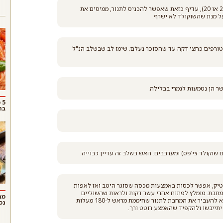
במחבת נון סטיק (רצוי איכותית) ועם תחתית עבה יחסית (בקוטר 22 או 20), עדיף כזאת שאפשר להכניס לתנור, ממיסים את
טורפים כחצי דקה עד שהסוכר נעלם. שימו לב שבשלב הנ"ל
ר הן נטמעות לגמרי בבלילה.
5
בר
שוקולד צי’פס) ומערבבים. האש בשלב זה עדיין כבוייה.
נון סטיק, אפשר לכסות באמצעות מכסה שסוגר היטב ואז לאפות
י בהולכת החום של המחבת. מומלץ לפתוח אחרי עשר דקות ולראות שהשוליים
מה
יציבים והאמצע מעט רוטט. אפשרות נוספת, וקצת בטוחה יותר, היא להעביר את המחבת לתנור שחיממת מראש ל-180 מעלות
נכ