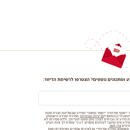
ע ומתכונים נוספים? הצטרפו לרשימת הדיוור:
 ייאסף אודותיך יישמר במאגרי המידע שבשליטת חברת סוגת
החברה") בהתאם ל
מדיניות הפרטיות
. מסירת המידע היאכמתך
רת מידע זה הכרחית לצורך מתן מענה לפנייתך, וללא מסירתו לא
דע אינו מועבר לגורמים נוספים. דע כי עומדת לך זכות העיון
פרטים
צרו קשר
.
שתמש במידע אודותיי גם לצרכים עסקיים ושיווקיים וזאת