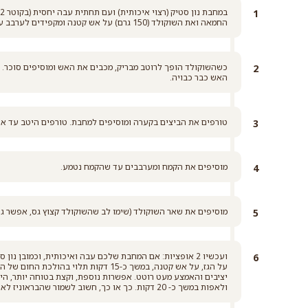
החמאה ואת השוקולד (150 גרם) על אש קטנה ומקפידים לערבב על מנת שהשוקולד לא ישרף.
כשהשוקולד הופך לרוטב מבריק, מכבים את האש ומוסיפים סוכר. 
האש כבר כבויה.
טורפים את הביצים בקערה ומוסיפים למחבת. טורפים היטב עד אש
מוסיפים את הקמח ומערבבים עד שהקמח נטמע.
מוסיפים את שאר השוקולד (שימו לב שהשוקולד קצוץ גס, אפשר גם 
ועכשיו 2 אופציות: אם המחבת שלכם עבה ואיכותית, וכמובן 
על הגז, על אש קטנה, במשך כ-15 דקות תלו
ולאפות במשך כ- 20 דקות. כך או כך, חשוב לשמור שהבראוניז לא יתייבשו ולהקפיד שהאמצע רוטט ורך.