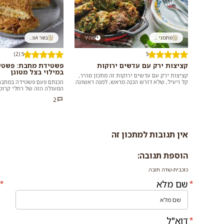
מתכוני ...
מהיר
בשר ועו...
5 (2)
5
קציצות ירק עם עדשים ירוקות
פשטידת מחבת: פשטי
במילוי בצל מטוגן
קציצות ירק עם עדשים ירוקות זה מתכון מהיר,
קל ויעיל, שלא דורש הכנה מראש, למנה ראשונה
הכנתם פעם פשטידה במחבת?
בארוחה גדולה או כארוחת ערב בפני עצמה...
המעולה הזה של רחלי קרוט
בסגנון ביתי, שממלאים בבצל
2
ירק...
אין תגובות למתכון זה
הוספת תגובה:
כוכבית-שדה חובה
שם מלא
דוא"ל