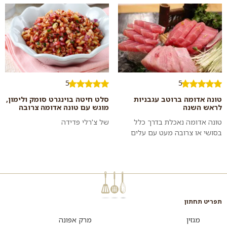
משלב טעמים רבים וממכר ממ...
5
5
טונה אדומה ברוטב עגבניות
סלט חיטה בוינגרט סומק ולימון,
לראש השנה
מוגש עם טונה אדומה צרובה
טונה אדומה נאכלת בדרך כלל
של צ'רלי פדידה
בסושי או צרובה מעט עם עלים
ירוקים, אבל המיוחד במתכון זה
הוא שהטונה מוגשת ברוטב
עגבניות! והאמת...
תפריט תחתון
מגזין
מרק אפונה