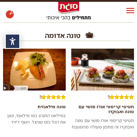
טונה אדומה
נגי
3:37
5
5
חטיפי קריספי אורז סושי עם
טונה מילאנזית
טונה ואבוקדו
במילאנו התנהג כמו מילאנזי, וטגן
חטיפי קריספי אורז סושי עם טונה
את הכל כמו שניצל. השף דיויד
ואבוקדו זה מתכון מעולה מהמטבח
פרנקל מכניס טונה טריה לעטיפת
האסיאתי – פשוט להכנה, מיוחד,
שניצל ומגיש אותה עם איולי.