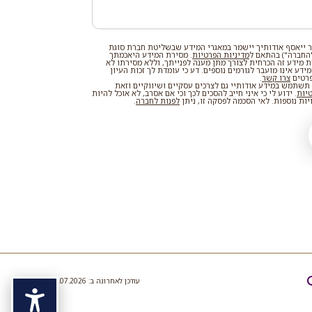
 ייאסף אודותיך יישמר במאגרי המידע שבשליטת חברת סוגת
החברה") בהתאם ל
מדיניות הפרטיות
. מסירת המידע היאכמתך
רת מידע זה הכרחית לצורך מתן מענה לפנייתך, וללא מסירתו לא
דע אינו מועבר לגורמים נוספים. דע כי עומדת לך זכות העיון
פרטים
צרו קשר
.
שתמש במידע אודותיי גם לצרכים עסקיים ושיווקיים וזאת
טיות
. ידוע לי כי איני חייב להסכים לכך וכי אם אסרב, לא אוכל להיות
ות נוספות. לאי הסכמה לפסקה זו, ניתן
לפנות לחברה
.
עודכן לאחרונה ב: 19.07.2026
נגיש