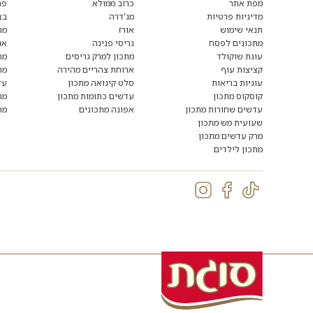
מפת אתר
כרוב ממולא
פת
מדיניות פרטיות
מג'דרה
בצ
תנאי שימוש
אורז
מת
מתכונים לפסח
גריסי פנינה
או
עוגת שוקולד
מתכון למרק גריסים
מת
קציצות עוף
ארוחת צהריים מהירה
מת
עוגיות בריאות
סלט קינואה מתכון
עד
קוסקוס מתכון
עדשים כתומות מתכון
מת
עדשים שחורות מתכון
אפונה מתכונים
מת
שעועית מש מתכון
מרק עדשים מתכון
מתכון לילדים