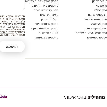
יתים מתכון
מתכון למרק עדשים כתומות
נוספים?
הצטרפו
ל ממולא
מתכונים לארוחת ערב
לרשימת
כון לחלה
סלט עדשים שחורות
הדיוור:
רז לסושי מתכון
קציצות עדשים
המידע שיימסר או אשר
תעשיות בע"מ (להלן:"
כון לעוגת שמרים
מקלובה מתכון
בלבד. ידוע לך כי מסי
כון לקינואה
מתכון לחומוס ביתי
נוכל לטפל בבקשתך. המי
והתיקון של המידע. ל
שים ירוקות מתכון
מתכון לשעועית ירוקה
אני מאשר/ת שהחברה ת
בהתאם ל
מדיניות הפר
כון למרק שעועית אדומה
קינואה מתכונים
חשוף להצעות והזדמנוי
כונים לפתיתים
מתכונים לשבועות
הרשמה