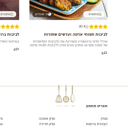
מחפשים ...
עד שעתיים
מתכונים..
4 (8)
לביבות תפוחי אדמה ועדשים שחורות
לביבות ברוק
אורלי פלאי ברונשטיין משדרגת את הלביבות הקלאסיות
בשיתוף וואלה! אוכ
של חנוכה ומציעה מתכון טעים ומזין ללביבות תפוחי אדמה
עם עדשים שמכינים מ-5...
4
8
תפריט תחתון
מגזין
מרק אפונה
פל
הצהרת נגישות
מרק חרירה
עו