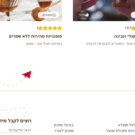
.
מהיר
מתכונים...
5
5 (4)
ולי וגבינה
סופגניות מהירות ללא שמרים
ל. החומרים להכנת 18 לביבות.
בשיתוף אוכל טוב – מאקו.
רוצים לקבל מיד
רוצים
לקבל
פל ממולא
בורגול מתכון
מידע
דואר אלקטרוני
גיות שיבולת שועל
מתכון לאורז
ומתכונים