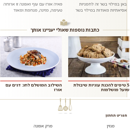
באן במילוי בשר זה לחמניות
פאיה אורז עם עוף ואפונה זו ארוחה
אסיאתיות מאודות במילוי בשר
טעימה, מזינה, מנחמת ומאוד
בקר טחון ומתובל בשום וג׳ינג׳ר.
פשוטה להכנה שמכינים בתבנית או
ממש כמו במסעדות האסיאתיות.
סיר אחד ומגישים לארוחת ערב
אם רוצים,...
רגיל...
כתבות נוספות שאולי יעניינו אותך
5 טיפים להכנת עוגיות שיבולת
השילוב המושלם לחג: דגים עם
שועל מושלמות
אורז
תפריט תחתון
מגזין
מרק אפונה