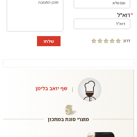
דוא"ל
דרוג:
שלחו
שף יואב בלימן
מוצרי סוגת במתכון