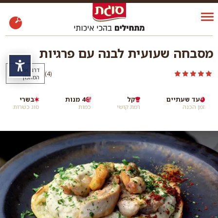
מסבחה שעועית לבנה עם פרגיות
נגי
דרגו את
)
(4
המתכון
עד שעתיים
קל
4 מנות
בשרי
זמן הכנה
רמת קושי
כמות
סוג כשרות