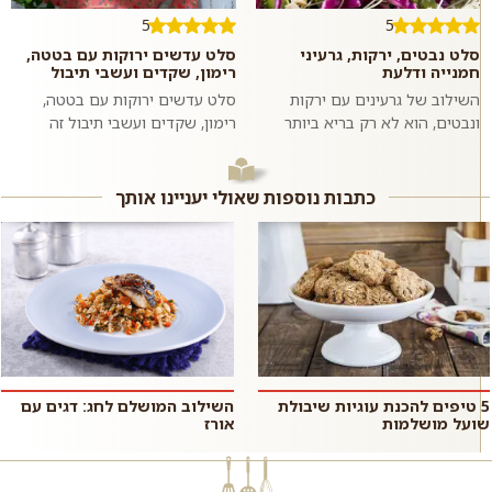
5
5
סלט נבטים, ירקות, גרעיני
סלט עדשים ירוקות עם בטטה,
חמנייה ודלעת
רימון, שקדים ועשבי תיבול
השילוב של גרעינים עם ירקות
סלט עדשים ירוקות עם בטטה,
ונבטים, הוא לא רק בריא ביותר
רימון, שקדים ועשבי תיבול זה
אלא גם טעים להפליא. מליחות
מתכון לסלט צבעוני, בריא, טעים,
משולבת עם מתקתקות. שעועית
משביע וסופר פשוט וזריז להכנה
מש מונבטת ה...
בזכות...
כתבות נוספות שאולי יעניינו אותך
5 טיפים להכנת עוגיות שיבולת
השילוב המושלם לחג: דגים עם
שועל מושלמות
אורז