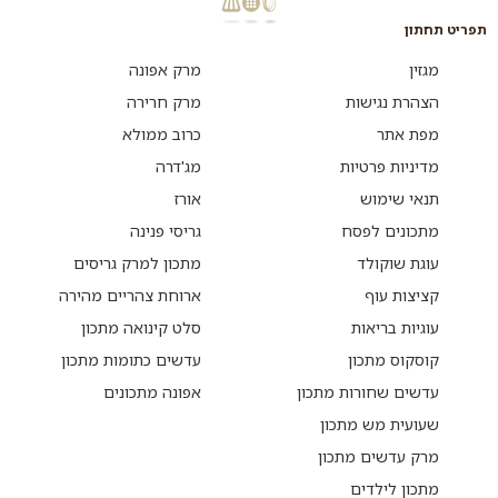
תפריט תחתון
מגזין
מרק אפונה
הצהרת נגישות
מרק חרירה
מפת אתר
כרוב ממולא
מדיניות פרטיות
מג'דרה
תנאי שימוש
אורז
מתכונים לפסח
גריסי פנינה
עוגת שוקולד
מתכון למרק גריסים
קציצות עוף
ארוחת צהריים מהירה
עוגיות בריאות
סלט קינואה מתכון
קוסקוס מתכון
עדשים כתומות מתכון
עדשים שחורות מתכון
אפונה מתכונים
שעועית מש מתכון
מרק עדשים מתכון
מתכון לילדים