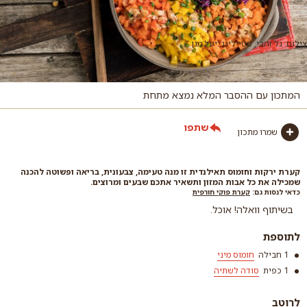
צילום: גל זהבי, סטיילינג: יעל מגן
המתכון עם ההסבר המלא נמצא מתחת
שתפו
שמרו מתכון
קערת ירקות וחומוס תאילנדית זו מנה טעימה, צבעונית, בריאה ופשוטה להכנה
שמכילה את כל אבות המזון ותשאיר אתכם שבעים ומרוצים.
כדאי לנסות גם:
קערת פוקי חורפית
בשיתוף וואלה! אוכל.
לתוספת
1 חבילה
חומוס מיני
1 כפית
סודה לשתיה
לרוטב