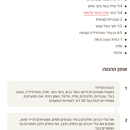
1/4 קילו בשר בקר טחון
1/4 כוס
אורז פרסי קלאסי
2 עגבניות קצוצות
1/2 חצי בצל קצוץ
קורנפלור
4-5 גבעולי פטרוזיליה קצוצה
1 כפית נענע יבשה
קרא עוד
מלח
אורז פרסי קלאסי
פלפל
קרא עוד
אופן ההכנה:
הכנת המילוי:
בקערה מערבבים היטב בשר כבש, בשר בקר, אורז, פטרוזיליה, נענע,
בצל, עגבניות, חלבונים, מלח, פלפל, ושמן הזית. את התערובת
משאירים לנוח בצד 30 דק' לספיגת הטעמים.
את עלי הכרוב חולטים בסיר עם מים חמים, ומוציאים לנייר סופג,
מנקים את עלי הכרוב מן החלק הלבן, את החלק הלבן חותכים גס
ושומרים בצד.