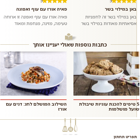
5
5
באן במילוי בשר
פאיה אורז עם עוף ואפונה
באן במילוי בשר זה לחמניות
פאיה אורז עם עוף ואפונה זו ארוחה
אסיאתיות מאודות במילוי בשר
טעימה, מזינה, מנחמת ומאוד
בקר טחון ומתובל בשום וג׳ינג׳ר.
פשוטה להכנה שמכינים בתבנית או
ממש כמו במסעדות האסיאתיות.
סיר אחד ומגישים לארוחת ערב
אם רוצים,...
רגיל...
כתבות נוספות שאולי יעניינו אותך
5 טיפים להכנת עוגיות שיבולת
השילוב המושלם לחג: דגים עם
שועל מושלמות
אורז
תפריט תחתון