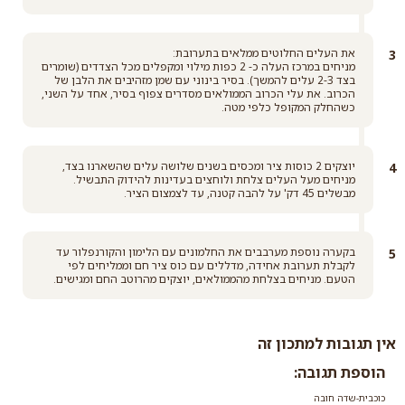
את העלים החלוטים ממלאים בתערובת:
מניחים במרכז העלה כ- 2 כפות מילוי ומקפלים מכל הצדדים (שומרים
בצד 2-3 עלים להמשך). בסיר בינוני עם שמן מזהיבים את הלבן של
הכרוב. את עלי הכרוב הממולאים מסדרים צפוף בסיר, אחד על השני,
כשהחלק המקופל כלפי מטה.
יוצקים 2 כוסות ציר ומכסים בשנים שלושה עלים שהשארנו בצד,
מניחים מעל העלים צלחת ולוחצים בעדינות להידוק התבשיל.
מבשלים 45 דק' על להבה קטנה, עד לצמצום הציר.
בקערה נוספת מערבבים את החלמונים עם הלימון והקורנפלור עד
לקבלת תערובת אחידה, מדללים עם כוס ציר חם וממליחים לפי
הטעם. מניחים בצלחת מהממולאים, יוצקים מהרוטב החם ומגישים.
אין תגובות למתכון זה
הוספת תגובה:
כוכבית-שדה חובה