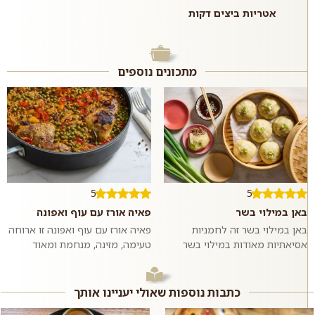
אטריות ביצים דקות
מתכונים נוספים
5
5
באן במילוי בשר
פאיה אורז עם עוף ואפונה
באן במילוי בשר זה לחמניות
פאיה אורז עם עוף ואפונה זו ארוחה
אסיאתיות מאודות במילוי בשר
טעימה, מזינה, מנחמת ומאוד
בקר טחון ומתובל בשום וג׳ינג׳ר.
פשוטה להכנה שמכינים בתבנית או
ממש כמו במסעדות האסיאתיות.
סיר אחד ומגישים לארוחת ערב
אם רוצים,...
רגיל...
כתבות נוספות שאולי יעניינו אותך