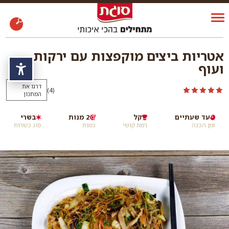
אטריות ביצים מוקפצות עם ירקות
ועוף
נגי
דרגו את
)
(4
המתכון
עד שעתיים
קל
2 מנות
בשרי
זמן הכנה
רמת קושי
כמות
סוג כשרות