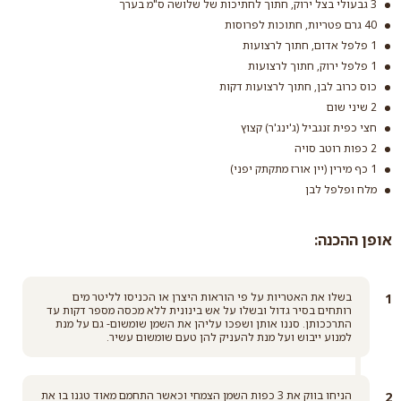
3 גבעולי בצל ירוק, חתוך לחתיכות של שלושה ס"מ בערך
אטריות ביצים דקות
40 גרם פטריות, חתוכות לפרוסות
1 פלפל אדום, חתוך לרצועות
קרא עוד
1 פלפל ירוק, חתוך לרצועות
כוס כרוב לבן, חתוך לרצועות דקות
2 שיני שום
חצי כפית זנגביל (ג'ינג'ר) קצוץ
2 כפות רוטב סויה
1 כף מירין (יין אורז מתקתק יפני)
מלח ופלפל לבן
אופן ההכנה:
בשלו את האטריות על פי הוראות היצרן או הכניסו לליטר מים
רותחים בסיר גדול ובשלו על אש בינונית ללא מכסה מספר דקות עד
התרככותן. סננו אותן ושפכו עליהן את השמן שומשום- גם על מנת
למנוע ייבוש ועל מנת להעניק להן טעם שומשום עשיר.
הניחו בווק את 3 כפות השמן הצמחי וכאשר התחמם מאוד טגנו בו את