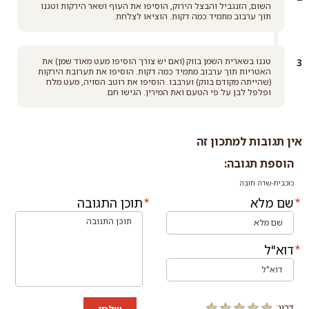
השום, הזנגביל והבצל הירוק, הוסיפו את העוף ושאר הירקות וטגנו
תוך ערבוב מתמיד כמה דקות. הוציאו לצלחת.
טגנו בשארית השמן בווק (ואם יש צורך הוסיפו מעט מאוד שמן) את
האטריות תוך ערבוב מתמיד כמה דקות. הוסיפו את תערובת הירקות
(שהייתה מקודם בווק) וערבבו. הוסיפו את רוטב הסויה, מעט מלח
ופלפל לבן על פי הטעם ואת המירין. הגישו חם.
אין תגובות למתכון זה
הוספת תגובה:
כוכבית-שדה חובה
שם מלא
תוכן התגובה
דוא"ל
דרוג:
שלחו