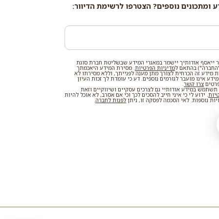
ע ומתכונים נוספים? הצטרפו לרשימת הדיוור:
 ייאסף אודותיך יישמר במאגרי המידע שבשליטת חברת סוגת
החברה") בהתאם ל
מדיניות הפרטיות
. מסירת המידע היאכמתך
רת מידע זה הכרחית לצורך מתן מענה לפנייתך, וללא מסירתו לא
דע אינו מועבר לגורמים נוספים. דע כי עומדת לך זכות העיון
פרטים
צרו קשר
.
שתמש במידע אודותיי גם לצרכים עסקיים ושיווקיים וזאת
טיות
. ידוע לי כי איני חייב להסכים לכך וכי אם אסרב, לא אוכל להיות
ות נוספות. לאי הסכמה לפסקה זו, ניתן
לפנות לחברה
.