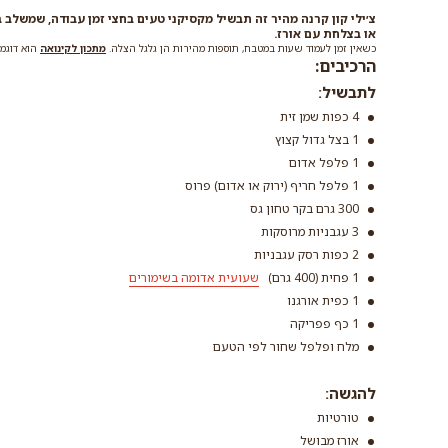
צ׳ילי קון קרנה מהיר זה תבשיל מקסיקני טעים בחצי זמן עבודה, שמשלב ב
או בצלחת עם אורז.
כשאין זמן לעמוד שעות במטבח, תוספות מהירות הן גלגל הצלה.
מתכון לקינואה
הוא דוגמה מעולה: תוך פ
הרכיבים:
לתבשיל:
4 כפות שמן זית
1 בצל גדול קצוץ
1 פלפל אדום
1 פלפל חריף (ירוק או אדום) פרוס
300 גרם בקר טחון גס
3 עגבניות מרוסקות
2 כפות רסק עגבניות
1 פחית (400 גרם)
שעועית אדומה בשימורים
1 כפית אורגנו
1 כף פפריקה
מלח ופלפל שחור לפי הטעם
להגשה:
טורטיות
אורז מבושל