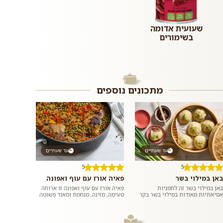
שעועית אדומה
בשימורים
מתכונים נוספים
עד שעתיים
עד שעתיים
5
5
באן במילוי בשר
פאיה אורז עם עוף ואפונה
באן במילוי בשר זה לחמניות
פאיה אורז עם עוף ואפונה זו ארוחה
אסיאתיות מאודות במילוי בשר בקר
טעימה, מזינה, מנחמת ומאוד פשוטה
טחון ומתובל בשום וג׳ינג׳ר. ממש כמו
להכנה שמכינים בתבנית או סיר אחד
במסעדות האסיאתיות. אם רוצים,...
ומגישים לארוחת ערב רגיל...