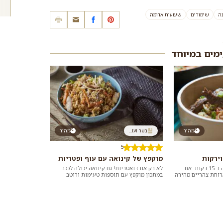
נה
שימורים
שעועית אדומה
ימים במיוחד
מהיר
בשר ועו...
מהיר
5
וירקות
מוקפץ של קינואה עם עוף ופטריות
המוקפץ הזה סוגר את הפינה ב-15 דקות. אם
לא רק אורז ואטריות! גם קינואה יכולה לככב
רוחת צהריים מהירה
במתכון מוקפץ עם תוספות טעימות ורוטב
מטבח, הצציצו
אסייתי שיוצר מנה טעימה, מזינה, קלה ומהירה
ל...