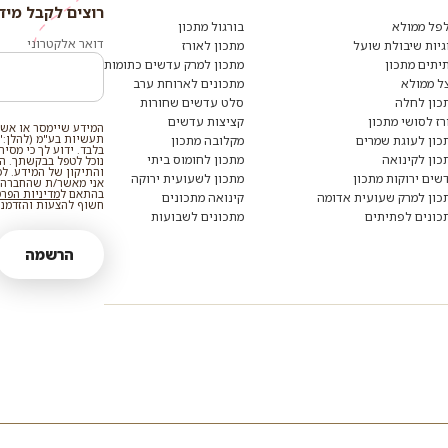
רוצים לקבל מיד
רוצים
לקבל
פל ממולא
בורגול מתכון
מידע
דואר אלקטרוני
גיות שיבולת שועל
מתכון לאורז
ומתכונים
יתים מתכון
מתכון למרק עדשים כתומות
נוספים?
הצטרפו
ל ממולא
מתכונים לארוחת ערב
לרשימת
כון לחלה
סלט עדשים שחורות
הדיוור:
רז לסושי מתכון
קציצות עדשים
המידע שיימסר או אשר
תעשיות בע"מ (להלן:"
כון לעוגת שמרים
מקלובה מתכון
בלבד. ידוע לך כי מסי
כון לקינואה
מתכון לחומוס ביתי
נוכל לטפל בבקשתך. המי
והתיקון של המידע. ל
שים ירוקות מתכון
מתכון לשעועית ירוקה
אני מאשר/ת שהחברה ת
בהתאם ל
מדיניות הפר
כון למרק שעועית אדומה
קינואה מתכונים
חשוף להצעות והזדמנוי
כונים לפתיתים
מתכונים לשבועות
הרשמה