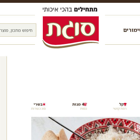
מורים
קל
4 מנות
בשרי
רמת קושי
כמות
סוג כשרות