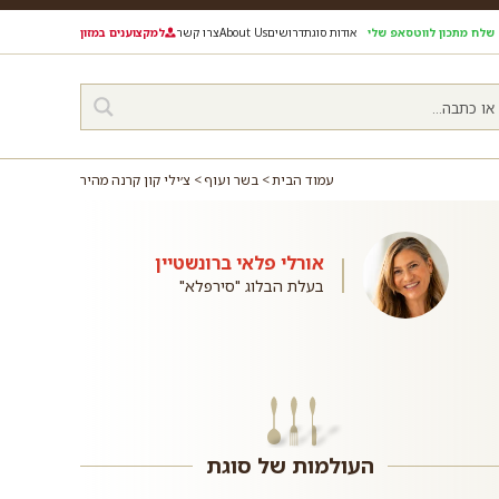
שלח מתכון לווטסאפ שלי
אודות סוגת
דרושים
About Us
צרו קשר
למקצוענים במזון
עמוד הבית
בשר ועוף
צ׳ילי קון קרנה מהיר
אורלי פלאי ברונשטיין
בעלת הבלוג "סירפלא"
העולמות של סוגת