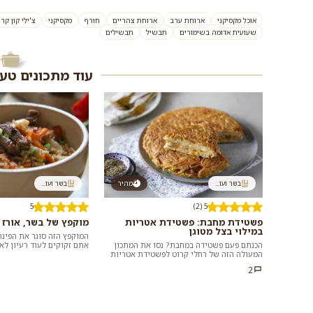
אוכל מקסיקני
ארוחת ערב
ארוחת צהריים
חורף
מקסיקני
צ'ילי קון קר
שעועית אדומה בשימורים
תבשיל
תבשילים
עוד מתכונים טע
בשר ועו...
מהיר
בשר ועו...
5
5 (2)
פשטידת מחבת: פשטידת אטריות
מוקפץ של בשר, אורז 
במילוי בצל מטוגן
הכנתם פעם פשטידה במחבת? נסו את המתכון
אתם זקוקים לעוד רעיון לא
המעולה הזה של רחלי קרוט לפשטידת אטריות
שלא דורשת לעמוד שעות ב
בסגנון ביתי, שממלאים בבצל מטוגן ועוף או
במבח...
2
ירק...