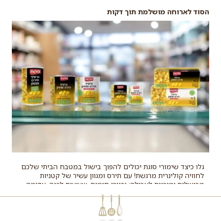
הסוד לארוחה מושלמת תוך דקות
גלו כיצד שימורי סוגת יכולים להפוך בישול במטבח הביתי שלכם
לחוויה קולינרית מרגשת! עם תירס ומגוון עשיר של קטניות
מבושלות ומוכנות לאכילה: גרגירי חומוס, שעועית לבנה, אדומה
ומנומרת ועדשים ירוקות, תוכלו ליצור מנות טעימות, מזינות
ומהירות הכנה. השימורים שלנו שאינם מכילים חוצרים משמרים
או צבעי מאכל, מביאים איתם את הטוב שבטבע ישירות לצלחת
שלכם. בין אם אתם מכינים סלט רענן, תבשיל מחמם או נשנוש