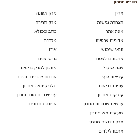
תפריט תחתון
קליל, שימורי סוגת הם המרכיב הסודי שיעשה את ההבדל.
מגזין
מרק אפונה
הצהרת נגישות
מרק חרירה
מפת אתר
כרוב ממולא
מדיניות פרטיות
מג'דרה
תנאי שימוש
אורז
מתכונים לפסח
גריסי פנינה
עוגת שוקולד
מתכון למרק גריסים
קציצות עוף
ארוחת צהריים מהירה
עוגיות בריאות
סלט קינואה מתכון
קוסקוס מתכון
עדשים כתומות מתכון
עדשים שחורות מתכון
אפונה מתכונים
שעועית מש מתכון
מרק עדשים מתכון
מתכון לילדים