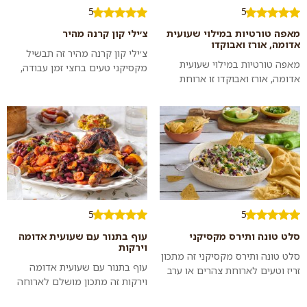
5
5
מאפה טורטיות במילוי שעועית
צ׳ילי קון קרנה מהיר
אדומה, אורז ואבוקדו
צ׳ילי קון קרנה מהיר זה תבשיל
מאפה טורטיות במילוי שעועית
מקסיקני טעים בחצי זמן עבודה,
אדומה, אורז ואבוקדו זו ארוחת
שמשלב בין שעועית אדומה,
צהרים או ערב לא שגרתית, מיוחדת
פלפלים, בצל, עגבניות ובשר.
ומאוד טעימה שאפשר להכין בבית
מגישים בטור...
בקלו...
5
5
סלט טונה ותירס מקסיקני
עוף בתנור עם שעועית אדומה
וירקות
סלט טונה ותירס מקסיקני זה מתכון
עוף בתנור עם שעועית אדומה
זריז וטעים לארוחת צהרים או ערב
וירקות זה מתכון מושלם לארוחה
בריאה, מזינה ונשביעה. מערבבים
משפחתית גדולה: בשבת, בחגים או
כמה מרכיבים בסיסיים וסלט מע...