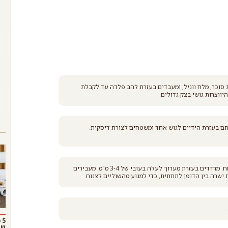
וד
קמח רב תכליתי (קמח
לבן) ללא צורך בניפוי
קרא עוד
 סוכר, מלח ווניל, ומעבדים בעזרת להב פלדה עד לקבלת
ווצרות גושי בצק גדולים.
ם בעזרת הידיים לגוש אחד ומשטחים לצורת דיסקית.
מוציאים את הבצק המצונן מהמקרר ומעבירים למשטח עבודה מקומח. מרדדים בעזרת מערוך לעלה בעובי של 3-4 מ"מ. מעבירים
ישרה בין הדופן לתחתית, כדי למנוע מהשוליים לצנוח.
5
שו