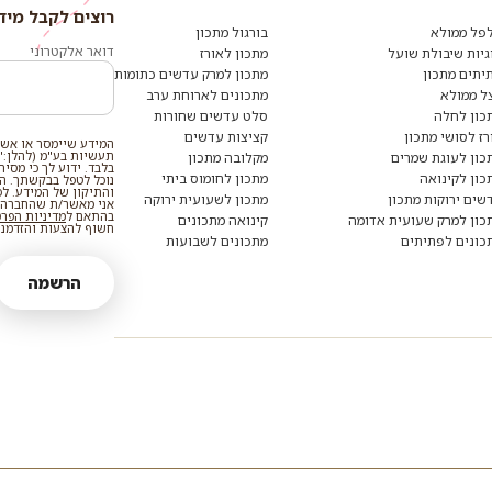
רוצים לקבל מיד
פל ממולא
בורגול מתכון
דואר אלקטרוני
גיות שיבולת שועל
מתכון לאורז
יתים מתכון
מתכון למרק עדשים כתומות
ל ממולא
מתכונים לארוחת ערב
כון לחלה
סלט עדשים שחורות
רז לסושי מתכון
קציצות עדשים
המידע שיימסר או אשר
תעשיות בע"מ (להלן:"
כון לעוגת שמרים
מקלובה מתכון
בלבד. ידוע לך כי מסי
כון לקינואה
מתכון לחומוס ביתי
נוכל לטפל בבקשתך. המי
והתיקון של המידע. ל
שים ירוקות מתכון
מתכון לשעועית ירוקה
אני מאשר/ת שהחברה ת
בהתאם ל
מדיניות הפר
כון למרק שעועית אדומה
קינואה מתכונים
חשוף להצעות והזדמנוי
כונים לפתיתים
מתכונים לשבועות
הרשמה