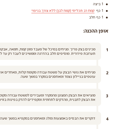
1 ביצה
קרא ע
1 כף
קמח רב תכליתי (קמח לבן) ללא צורך בניפוי
1 כף חלב
אופן ההכנה:
מכינים בצק פריך: מניחים במיכל של מעבד מזון קמח, חמאה, אבקת
תערובת פירורית. מוסיפים חלב בהדרגה וממשיכים לעבד רק עד להי
מניחים את גושי הבצק על משטח עבודה מקומח קלות, מאחדים אות
עוטפים בניילון נצמד ומאחסנים במקרר במשך שעה.
את הבצק לתבנית, מהדקים לתחתית ומקפידים להדק בפינות בזוית 
דוקרים את הבסיס באמצעות מזלג ומאחסנים במקפיא במשך שעה.