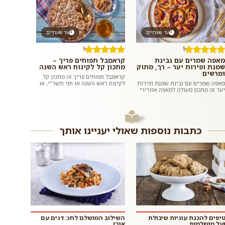
עד שעתיים
עד שעתיים
5
5
מאפה שמרים עם גבינת
קראמבל תפוחים פריך –
שמנת ופירות יער – רך, מתוק
מתכון קל לקינוח ראש השנה
ומרשים
קראמבל תפוחים פריך זה מתכון קל
מאפה שמרים עם גבינת שמנת ופירות
לקינוח ראש השנה או חגי תשר"י, או
יער זה מתכון מעולה למאפה אוורירי
סתם קינוח זריז שאפשר להכין בקלות
ותפוח במילוי מתקתק וקטיפתי עם
כשהאורחים בדרך. אף...
תוספת פירות יער רעננים. ה...
כתבות נוספות שאולי יעניינו אותך
 טיפים להכנת עוגיות שיבולת
השילוב המושלם לחג: דגים עם
על מושלמות
אורז