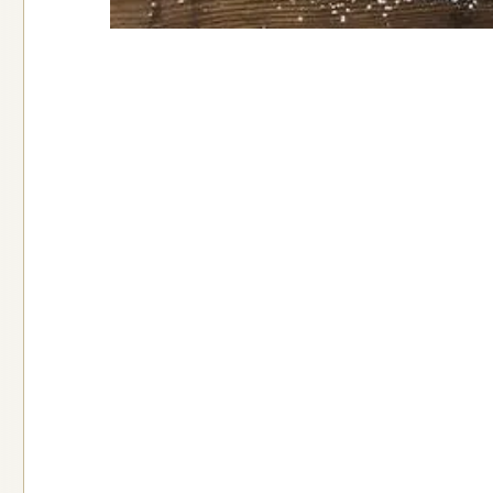
קמח רב תכליתי (קמח
לבן) ללא צורך בניפוי
קרא עוד
 דמררה קלאסי