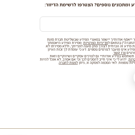
ע ומתכונים נוספים? הצטרפו לרשימת הדיוור:
 ייאסף אודותיך יישמר במאגרי המידע שבשליטת חברת סוגת
החברה") בהתאם ל
מדיניות הפרטיות
. מסירת המידע היאכמתך
רת מידע זה הכרחית לצורך מתן מענה לפנייתך, וללא מסירתו לא
דע אינו מועבר לגורמים נוספים. דע כי עומדת לך זכות העיון
פרטים
צרו קשר
.
שתמש במידע אודותיי גם לצרכים עסקיים ושיווקיים וזאת
טיות
. ידוע לי כי איני חייב להסכים לכך וכי אם אסרב, לא אוכל להיות
ות נוספות. לאי הסכמה לפסקה זו, ניתן
לפנות לחברה
.