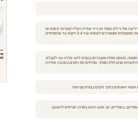
עה של ניילון נצמד או נייר אפייה ועליו קטניות יבשות או
משקלות מיוחדות לאפייה. אופים כך במשך 12-14 דקות, מסירים את המשקלות וממשיכים לאפות עוד 3-4 דקות עד שהקלתית
שנ
ממ
, חמאה, קינמון ומלח ומעבדים בעזרת להב פלדה עד לקבלת
היווצרות קרם חלק וסמיך. מורחים את הקרם בשכבה אחידה
 חצאי האגסים בתוך הקרם בצורת מניפות.
בצק מזהיב והקרם מתייצב בשוליים, אך מעט רוטט במרכז. מניחים להצטנן