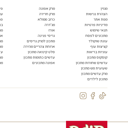
רוצים
לקבל
מגזין
מרק אפונה
פל
מידע
הצהרת נגישות
מרק חרירה
עו
ומתכונים
מפת אתר
כרוב ממולא
פת
נוספים?
הצטרפו
מדיניות פרטיות
מג'דרה
בצ
לרשימת
תנאי שימוש
אורז
מת
הדיוור:
מתכונים לפסח
גריסי פנינה
או
עוגת שוקולד
מתכון למרק גריסים
מת
קציצות עוף
ארוחת צהריים מהירה
מת
עוגיות בריאות
סלט קינואה מתכון
עד
קוסקוס מתכון
עדשים כתומות מתכון
מת
עדשים שחורות מתכון
אפונה מתכונים
מת
שעועית מש מתכון
מרק עדשים מתכון
מתכון לילדים