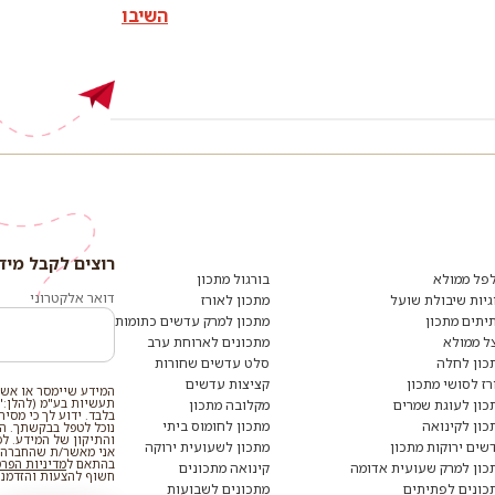
השיבו
רוצים לקבל מיד
פל ממולא
בורגול מתכון
דואר אלקטרוני
גיות שיבולת שועל
מתכון לאורז
יתים מתכון
מתכון למרק עדשים כתומות
ל ממולא
מתכונים לארוחת ערב
כון לחלה
סלט עדשים שחורות
רז לסושי מתכון
קציצות עדשים
המידע שיימסר או אשר
תעשיות בע"מ (להלן:"
כון לעוגת שמרים
מקלובה מתכון
בלבד. ידוע לך כי מסי
כון לקינואה
מתכון לחומוס ביתי
נוכל לטפל בבקשתך. המי
והתיקון של המידע. ל
שים ירוקות מתכון
מתכון לשעועית ירוקה
אני מאשר/ת שהחברה ת
בהתאם ל
מדיניות הפר
כון למרק שעועית אדומה
קינואה מתכונים
חשוף להצעות והזדמנוי
כונים לפתיתים
מתכונים לשבועות