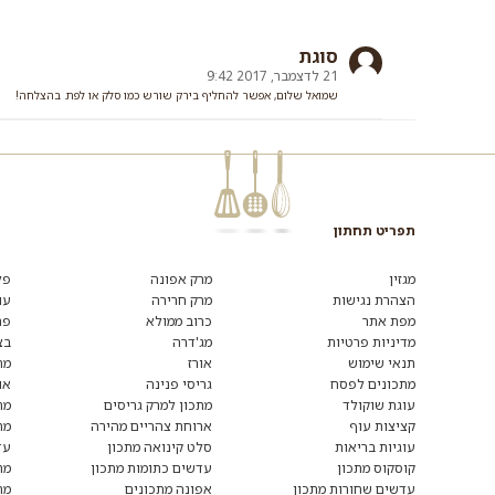
סוגת
21 לדצמבר, 2017 9:42
שמואל שלום, אפשר להחליף בירק שורש כמו סלק או לפת. בהצלחה!
תפריט תחתון
רוצים
לקבל
מגזין
מרק אפונה
פל
מידע
הצהרת נגישות
מרק חרירה
עו
ומתכונים
מפת אתר
כרוב ממולא
פת
נוספים?
הצטרפו
מדיניות פרטיות
מג'דרה
בצ
לרשימת
תנאי שימוש
אורז
מת
הדיוור:
מתכונים לפסח
גריסי פנינה
או
עוגת שוקולד
מתכון למרק גריסים
מת
קציצות עוף
ארוחת צהריים מהירה
מת
עוגיות בריאות
סלט קינואה מתכון
עד
קוסקוס מתכון
עדשים כתומות מתכון
מת
עדשים שחורות מתכון
אפונה מתכונים
מת