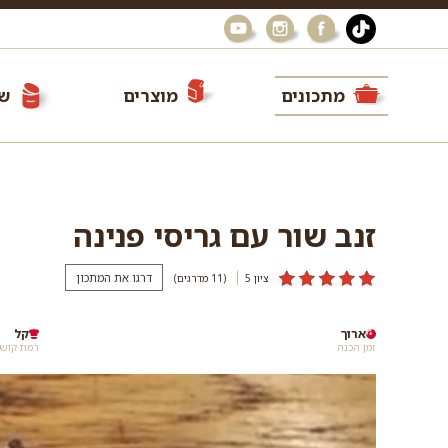
מתכונים
מוצרים
שי
זנב שור עם גריסי פנינה
דרגו את המתכון
ציון 5
(11
מדרגים
)
ארוך
קל
זמן הכנה
רמת קושי