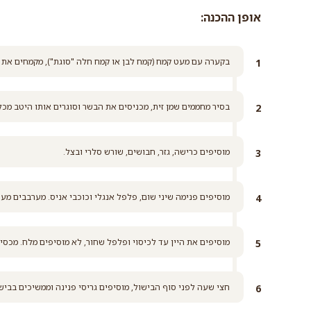
אופן ההכנה:
גריסי פנינה
קרא עוד
בקערה עם מעט קמח (קמח לבן או קמח חלה "סוגת"), מקמחים את נ
בסיר מחממים שמן זית, מכניסים את הבשר וסוגרים אותו היטב מכל
מוסיפים כרישה, גזר, חבושים, שורש סלרי ובצל.
מוסיפים פנימה שיני שום, פלפל אנגלי וכוכבי אניס. מערבבים מע
מוסיפים את היין עד לכיסוי ופלפל שחור, לא מוסיפים מלח. מכסים, מ
חצי שעה לפני סוף הבישול, מוסיפים גריסי פנינה וממשיכים בביש