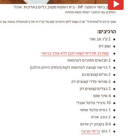
צילום, בימוי והפקה: IVP - בית הפקות מקוון, כלים באדיבות: ארגל
המתכון עם ההסבר המלא נמצא מתחת
אסף גרניט מ"מחניודה" מכין עצמו ליום החורפי ומבשל קדירת חורף מבושלת שעות עם זנב 
הרכיבים:
2 ק"ג זנב שור
שמן זית
קמח רב תכליתי (קמח לבן) ללא צורך בניפוי
2 חבושים חתוכים לפרוסות
1 כרישה קצוצה לפרוסות דקות (החלק הירוק והלבן)
ק
2 גזרים קצוצים גס
ל
2 שורשי סלרי קצוצים דק
ק
2 בצלים קצוצים דק
4 שיני שום
10 גרגירי פלפל אנגלי
1 כפית פלפל שחור
2 כוכב אניס
3/4 בקבוק יין אדום
1 כוס
גריסי פנינה