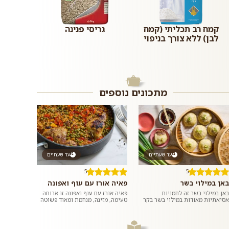
קמח רב תכליתי (קמח
גריסי פנינה
לבן) ללא צורך בניפוי
מתכונים נוספים
עד שעתיים
עד שעתיים
5
5
באן במילוי בשר
פאיה אורז עם עוף ואפונה
באן במילוי בשר זה לחמניות
פאיה אורז עם עוף ואפונה זו ארוחה
אסיאתיות מאודות במילוי בשר בקר
טעימה, מזינה, מנחמת ומאוד פשוטה
טחון ומתובל בשום וג׳ינג׳ר. ממש כמו
להכנה שמכינים בתבנית או סיר אחד
במסעדות האסיאתיות. אם רוצים,...
ומגישים לארוחת ערב רגיל...