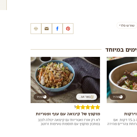
שורש סלרי
ימים במיוחד
מהיר
בשר ועו...
מהיר
5
וירקות
מוקפץ של קינואה עם עוף ופטריות
המוקפץ הזה סוגר את הפינה ב-15 דקות. אם
לא רק אורז ואטריות! גם קינואה יכולה לככב
רוחת צהריים מהירה
במתכון מוקפץ עם תוספות טעימות ורוטב
מטבח, הצציצו
אסייתי שיוצר מנה טעימה, מזינה, קלה ומהירה
ל...