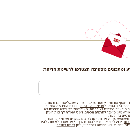
ע ומתכונים נוספים? הצטרפו לרשימת הדיוור:
 ייאסף אודותיך יישמר במאגרי המידע שבשליטת חברת סוגת
החברה") בהתאם ל
מדיניות הפרטיות
. מסירת המידע היאכמתך
רת מידע זה הכרחית לצורך מתן מענה לפנייתך, וללא מסירתו לא
דע אינו מועבר לגורמים נוספים. דע כי עומדת לך זכות העיון
פרטים
צרו קשר
.
שתמש במידע אודותיי גם לצרכים עסקיים ושיווקיים וזאת
טיות
. ידוע לי כי איני חייב להסכים לכך וכי אם אסרב, לא אוכל להיות
ות נוספות. לאי הסכמה לפסקה זו, ניתן
לפנות לחברה
.