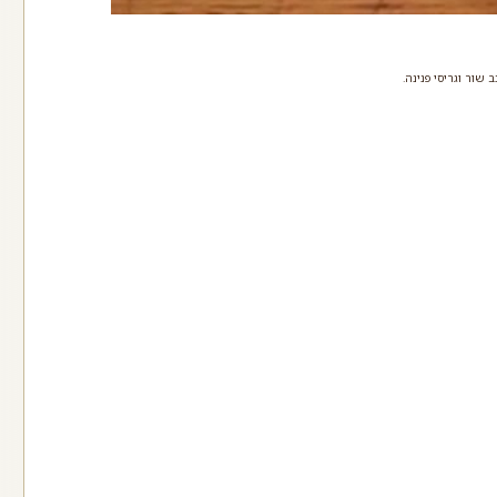
שור וגריסי פנינה.
מח רב תכליתי (קמח
בן) ללא צורך בניפוי
רא עוד