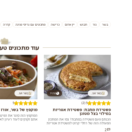
בשר
גזר
חבוש
יין אדום
כרישה
מתכונים עם גריסי פנינה
קדרה
עוד מתכונים טע
בשר ועו...
מהיר
בשר ועו...
5
5 (2)
פשטידת מחבת: פשטידת אטריות
מוקפץ של בשר, אורז 
במילוי בצל מטוגן
הכנתם פעם פשטידה במחבת? נסו את המתכון
אתם זקוקים לעוד רעיון לא
המעולה הזה של רחלי קרוט לפשטידת אטריות
שלא דורשת לעמוד שעות ב
בסגנון ביתי, שממלאים בבצל מטוגן ועוף או
במבח...
2
ירק...