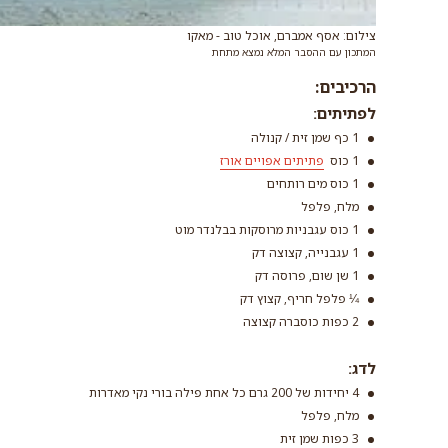
צילום: אסף אמברם, אוכל טוב - מאקו
המתכון עם ההסבר המלא נמצא מתחת
הרכיבים:
לפתיתים:
1 כף שמן זית / קנולה
1 כוס
פתיתים אפויים אורז
1 כוס מים רותחים
מלח, פלפל
פתיתים אפויי
1 כוס עגבניות מרוסקות בבלנדר מוט
קרא עוד
1 עגבנייה, קצוצה דק
1 שן שום, פרוסה דק
¼ פלפל חריף, קצוץ דק
2 כפות כוסברה קצוצה
לדג:
4 יחידות של 200 גרם כל אחת פילה בורי נקי מאדרות
מלח, פלפל
3 כפות שמן זית