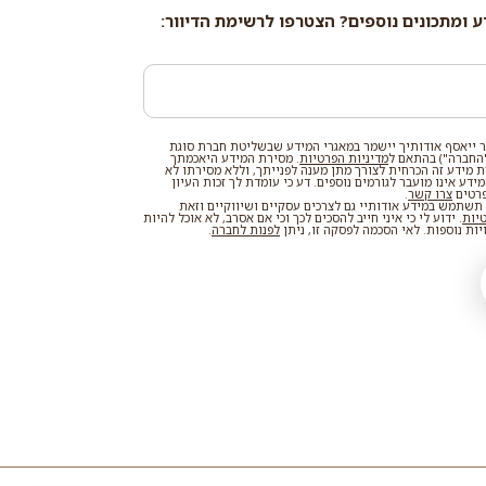
ע ומתכונים נוספים? הצטרפו לרשימת הדיוור:
 ייאסף אודותיך יישמר במאגרי המידע שבשליטת חברת סוגת
החברה") בהתאם ל
מדיניות הפרטיות
. מסירת המידע היאכמתך
רת מידע זה הכרחית לצורך מתן מענה לפנייתך, וללא מסירתו לא
דע אינו מועבר לגורמים נוספים. דע כי עומדת לך זכות העיון
פרטים
צרו קשר
.
שתמש במידע אודותיי גם לצרכים עסקיים ושיווקיים וזאת
טיות
. ידוע לי כי איני חייב להסכים לכך וכי אם אסרב, לא אוכל להיות
ות נוספות. לאי הסכמה לפסקה זו, ניתן
לפנות לחברה
.