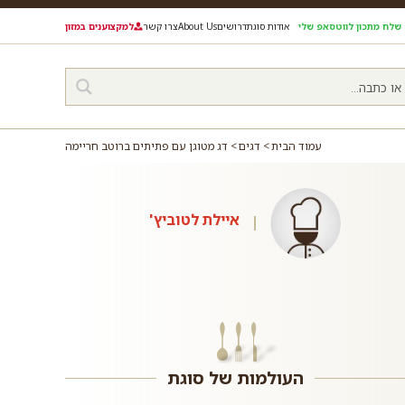
שלח מתכון לווטסאפ שלי
אודות סוגת
דרושים
About Us
צרו קשר
למקצוענים במזון
עמוד הבית
דגים
דג מטוגן עם פתיתים ברוטב חריימה
איילת לטוביץ'
העולמות של סוגת