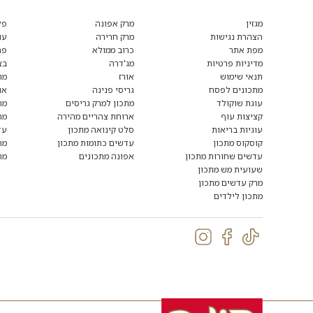
מגזין
מרק אפונה
פל
הצהרת נגישות
מרק חרירה
עו
מפת אתר
כרוב ממולא
פת
מדיניות פרטיות
מג'דרה
בצ
תנאי שימוש
אורז
מת
מתכונים לפסח
גריסי פנינה
או
עוגת שוקולד
מתכון למרק גריסים
מת
קציצות עוף
ארוחת צהריים מהירה
מת
עוגיות בריאות
סלט קינואה מתכון
עד
קוסקוס מתכון
עדשים כתומות מתכון
מת
עדשים שחורות מתכון
אפונה מתכונים
מת
שעועית מש מתכון
מרק עדשים מתכון
מתכון לילדים