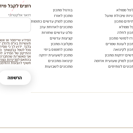
רוצים לקבל מיד
רוצים
לקבל
פל ממולא
בורגול מתכון
מידע
דואר אלקטרוני
גיות שיבולת שועל
מתכון לאורז
ומתכונים
יתים מתכון
מתכון למרק עדשים כתומות
נוספים?
הצטרפו
ל ממולא
מתכונים לארוחת ערב
לרשימת
כון לחלה
סלט עדשים שחורות
הדיוור:
רז לסושי מתכון
קציצות עדשים
המידע שיימסר או אשר
תעשיות בע"מ (להלן:"
כון לעוגת שמרים
מקלובה מתכון
בלבד. ידוע לך כי מסי
כון לקינואה
מתכון לחומוס ביתי
נוכל לטפל בבקשתך. המי
והתיקון של המידע. ל
שים ירוקות מתכון
מתכון לשעועית ירוקה
אני מאשר/ת שהחברה ת
בהתאם ל
מדיניות הפר
כון למרק שעועית אדומה
קינואה מתכונים
חשוף להצעות והזדמנוי
כונים לפתיתים
מתכונים לשבועות
הרשמה