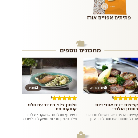
פתיתים אפויים אורז
מתכונים נוספים
עד שעתיים
מהיר
5
5
קציצות דגים אווריריות
סלמון צלוי בתנור עם סלט
בסגנון הולנדי
קוסקוס חם
קציצות הדגים האלו משתלבות נהדר
בשיתוף אוכל טוב – מאקו. יש לכם
עם כל תוספת. אם חסר לכם רעיון
פילה סלמון טרי ומתחשק לכם לשדרג
לארוחת צהריים מלאה, תוכלו לשאוב
את ארוחת הערב? במקום לאפות
השראה מעמוד המתכונים המהירי...
אותו, תוכלו למצוא אורז ל...