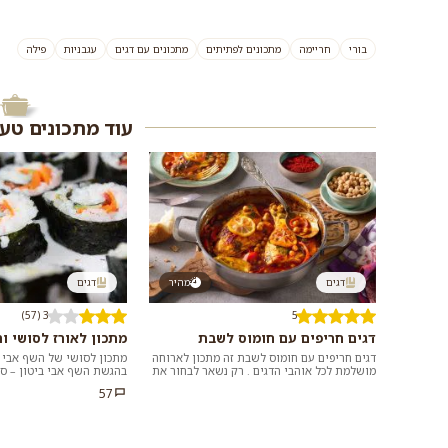
בורי
חריימה
מתכונים לפתיתים
מתכונים עם דגים
עגבניות
פילה
עוד מתכונים טע
דגים
מהיר
דגים
3 (57)
5
דגים חריפים עם חומוס לשבת
מתכון לאורז לסושי ו
דגים חריפים עם חומוס לשבת זה מתכון לארוחה
מתכון לסושי של השף אבי ב
מושלמת לכל אוהבי הדגים . רק נשאר לבחור את
בהגשת השף אבי ביטון – סו
הדג המועדף עליכם ולהנות מהרוטב הנפלא...
בהרבה דרכים, הצטרפו לשף א
57