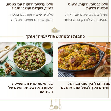
סלט נבטים, ירקות, גרעיני
סלט עדשים ירוקות עם בטטה,
חמנייה ודלעת
רימון, שקדים ועשבי תיבול
השילוב של גרעינים עם ירקות
סלט עדשים ירוקות עם בטטה,
ונבטים, הוא לא רק בריא ביותר
רימון, שקדים ועשבי תיבול זה
אלא גם טעים להפליא. מליחות
מתכון לסלט צבעוני, בריא, טעים,
משולבת עם מתקתקות. שעועית
משביע וסופר פשוט וזריז להכנה
מש מונבטת ה...
בזכות...
כתבות נוספות שאולי יעניינו אותך
מה ההבדל בין סוגי הבורגול
בלי טיפת מרירות: השיטה
השונים ואיך לבשל אותו מושלם
שפתרה את בעיית הטעם של
הקינואה