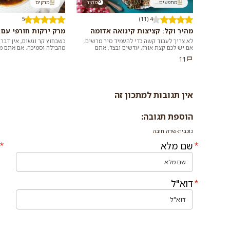
מחפשים ...
מהיר
מרקים
5
4 (11)
מהיר וקל: קציצות קינואה אדומה
מרק ירקות חורפי עם ג
לא צריך לעבוד קשה כדי להעמיד סיר מרשים.
כשבחוץ קר וגשום, אין דבר
אם יש לכם קצת אורז, עדשים ובצל, אתם
מהבילה וסמיכה. אם אתם 
במרחק נגיעה ממתכון למג'דרה מושלמת שלא
מתכון מנצח וקל להכנה, הכנ
11
דורשת...
אין תגובות למתכון זה
הוספת תגובה:
כוכבית-שדה חובה
שם מלא
דוא"ל