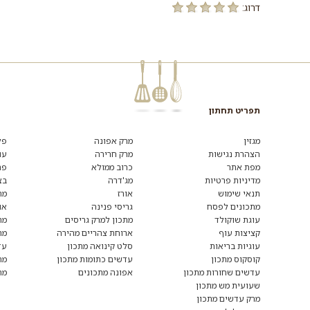
דרוג:
תפריט תחתון
רוצים
לקבל
מגזין
מרק אפונה
פל
מידע
הצהרת נגישות
מרק חרירה
עו
ומתכונים
מפת אתר
כרוב ממולא
פת
נוספים?
הצטרפו
מדיניות פרטיות
מג'דרה
בצ
לרשימת
תנאי שימוש
אורז
מת
הדיוור:
מתכונים לפסח
גריסי פנינה
או
עוגת שוקולד
מתכון למרק גריסים
מת
קציצות עוף
ארוחת צהריים מהירה
מת
עוגיות בריאות
סלט קינואה מתכון
עד
קוסקוס מתכון
עדשים כתומות מתכון
מת
עדשים שחורות מתכון
אפונה מתכונים
מת
שעועית מש מתכון
מרק עדשים מתכון