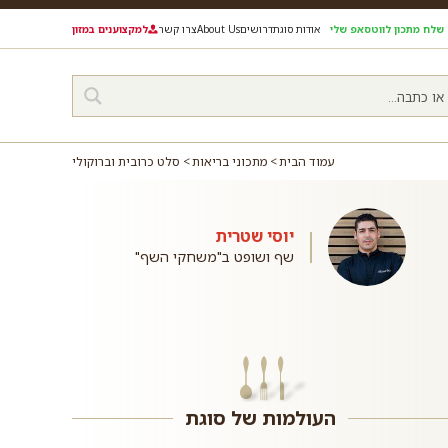
שלח מתכון לווטסאפ שלי
אודות סוגת
דרושים
About Us
צרו קשר
למקצוענים במזון
עמוד הבית
מתכוני בריאות
סלט כרובית וברוקולי
יוסי שטרית
שף ושופט ב"משחקי השף"
העולמות של סוגת