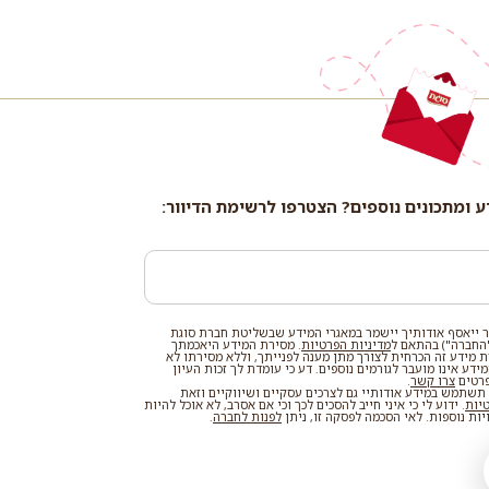
ע ומתכונים נוספים? הצטרפו לרשימת הדיוור:
 ייאסף אודותיך יישמר במאגרי המידע שבשליטת חברת סוגת
החברה") בהתאם ל
מדיניות הפרטיות
. מסירת המידע היאכמתך
רת מידע זה הכרחית לצורך מתן מענה לפנייתך, וללא מסירתו לא
דע אינו מועבר לגורמים נוספים. דע כי עומדת לך זכות העיון
פרטים
צרו קשר
.
שתמש במידע אודותיי גם לצרכים עסקיים ושיווקיים וזאת
טיות
. ידוע לי כי איני חייב להסכים לכך וכי אם אסרב, לא אוכל להיות
ות נוספות. לאי הסכמה לפסקה זו, ניתן
לפנות לחברה
.