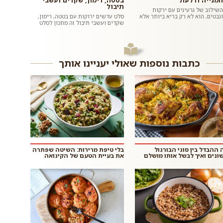
חמנייה ודלעת
בטטה, רימון, שקדים ועשבי
תיבול
השילוב של גרעינים עם ירקות
ונבטים, הוא לא רק בריא ביותר אלא
סלט עדשים ירוקות עם בטטה, רימון,
גם טעים להפליא. מליחות משולבת
שקדים ועשבי תיבול זה מתכון לסלט
עם מתקתקות. שעועית מש מונבטת
צבעוני, בריא, טעים, משביע וסופר
ה...
פשוט וזריז להכנה בזכות...
כתבות נוספות שאולי יעניינו אותך
 ההבדל בין סוגי הבורגול
בלי טיפת מרירות: השיטה שפתרה
ונים ואיך לבשל אותו מושלם
את בעיית הטעם של הקינואה