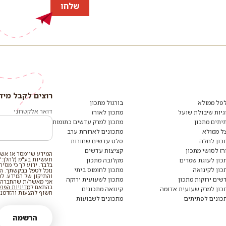
שלחו
רוצים לקבל מיד
פל ממולא
בורגול מתכון
דואר אלקטרוני
גיות שיבולת שועל
מתכון לאורז
יתים מתכון
מתכון למרק עדשים כתומות
ל ממולא
מתכונים לארוחת ערב
כון לחלה
סלט עדשים שחורות
רז לסושי מתכון
קציצות עדשים
המידע שיימסר או אשר
תעשיות בע"מ (להלן:"
כון לעוגת שמרים
מקלובה מתכון
בלבד. ידוע לך כי מסי
כון לקינואה
מתכון לחומוס ביתי
נוכל לטפל בבקשתך. המי
והתיקון של המידע. ל
שים ירוקות מתכון
מתכון לשעועית ירוקה
אני מאשר/ת שהחברה ת
בהתאם ל
מדיניות הפר
כון למרק שעועית אדומה
קינואה מתכונים
חשוף להצעות והזדמנוי
כונים לפתיתים
מתכונים לשבועות
הרשמה