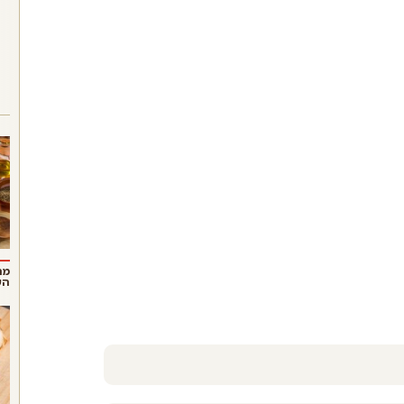
מה
הש