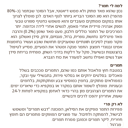
למה לי תמר?
נכון שהוא מאד מתוק ולא ממש דיאטטי, אבל הסוכר שבתמר (כ-80%
מהפרי) הוא סוג הסוכר הבריא ביותר לגוף האדם. לכן מומלץ לצרוך
אותו במקום ממתקים מעובדים והוא משמש כחטיף ספורט טבעי
וספק אנרגיה מיידית אחרי מאמץ, לנשים אחרי לידה וכדומה. יתר
המרכיבים של התמר כוללים חלבון, מעט מאד שומן (0.2%) והרבה
מאד מינרלים: נחושת, גופרית, ברזל, מגנזיום, זרחן, סידן ואשלגן. הוא
מקור מצוין לסיבים תזונתיים שמעניקים תחושת שובע ועשיר בחומצות
אמינו ובנוגדי חמצון. התמר מנקה ומטהר את המעיים, מסייע לטיפול
בהצטננות ובשיעול, מקל על דלקות בדרכי השתן, מפחית בריחת סידן
אצל נשים ואפילו נחשב למעורר את כוח הגברא.
תמרים
במטבח חוץ מלאכול אותם כמו שהם, התמרים מככבים בשלל
מאכלים: בסלטים ירוקים או בסלטי פירות, בתבשילי עוף ובקר,
כממולאים מתוקים, בחמין כמוסיפי צבע ומתקתקות, בלחמים
ובעוגיות. מומלץ לשמור אותם במקרר או במקפיא כדי שיאריכו ימים.
את התמרים הצהובים מזן בהרי כדאי לאחסן במקפיא לפחות ל-24
שעות, אחריהן יהפכו לרכים ודבשיים.
לא רק פרי
מפירות התמר מפיקים את הסילאן, המכונה "דבש תמרים" ומשמש
לבישול, להמתקה ולתיבול. עוד מוצרים המופקים מתמרים הם חומץ
תמרים, ליקר תמרים וכמובן ממרח תמרים.
מג'הול