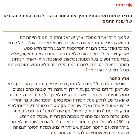
שתפו
הגדיד שמתרחש בסתיו הופך את התמר הנהדר לכוכב המתוק והבריא
של עונת החגים
על אף היותו אחד מסמלי ארץ ישראל והחגים, תמיד הייתה לנו
תחושה שפרי התמר לא זוכה להערכה שהוא ראוי לה. אולי בגלל עודפי
הסוכר ואולי בגלל הצורה המקומטת והצבע החום הלא ממש
אטרקטיבי. אבל כדאי לדעת שלא מדובר בסתם פצצת מתיקות, אלא
בפרי נהדר וטעים בעל תכונות נפלאות, שהופכות אותו לאחד הפירות
היותר בריאים בסביבה, למרות רמת הקלוריות הלא ממש נמוכה שהוא
מכיל. רוצים לדעת למה?
ארץ התמר
בישראל גדלים כ-20 זנים של תמר, רובם יובאו (יותר נכון הוברחו) לכאן
מעיראק וגדלים באזור בקעת הירדן והערבה. רק שבעה מהם נפוצים
ממש וזמינים במרכולים ואצל הירקנים לאורך כל ימות השנה. למרות
שהוא נחשב לחלק מסל הפירות המיובשים, התמר אינו עובר תהליך
ייבוש. יש זנים יבשים (אלה שנראים מקומטים) כמו זהידי, דרי וחילאווי
וחלק מהזנים (כמו חיאני, למשל) נקראים "לחים". הם מכילים יותר
מים, פחות סוכר וגם מחצית מכמות הקלוריות שמכיל תמר יבש
(כ-280 קלוריות). מלך התמרים הוא המג'הול הגדול, שנחשב לאיכותי
ביותר והוא גם התמר המבוקש ביותר לייצוא. תכולת הסוכר הגבוהה
שבתמרים היא שמסייעת להם להשתמר היטב.