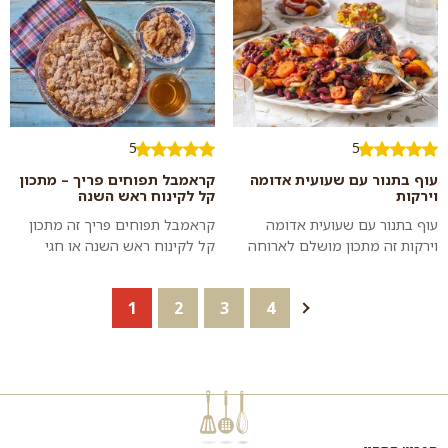
מהלב...
בתוך סי...
5
5
עוף בתנור עם שעועית אדומה
קראמבל תפוחים פריך – מתכון
וירקות
קל לקינוח ראש השנה
עוף בתנור עם שעועית אדומה
קראמבל תפוחים פריך זה מתכון
וירקות זה מתכון מושלם לארוחה
קל לקינוח ראש השנה או חגי
משפחתית גדולה: בשבת, בחגים או
תשר"י, או סתם קינוח זריז שאפשר
סתם לארוחת ערב ביתית מושקעת.
להכין בקלות כשהאורחים בדרך.
1
2
3
4
כדאי ל...
אף...