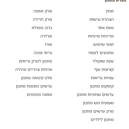
תפריט תחתון
מגזין
מרק אפונה
הצהרת נגישות
מרק חרירה
מפת אתר
כרוב ממולא
מדיניות פרטיות
מג'דרה
תנאי שימוש
אורז
מתכונים לפסח
גריסי פנינה
עוגת שוקולד
מתכון למרק גריסים
קציצות עוף
ארוחת צהריים מהירה
עוגיות בריאות
סלט קינואה מתכון
קוסקוס מתכון
עדשים כתומות מתכון
עדשים שחורות מתכון
אפונה מתכונים
שעועית מש מתכון
מרק עדשים מתכון
מתכון לילדים