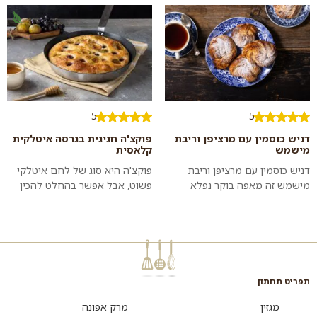
וקטיפתי עם תוספת פירות יער
להביא כשמתארחים או לקחת
רעננים. ה...
איתכם לפיקניק. כדאי ל...
5
5
דניש כוסמין עם מרציפן וריבת
פוקצ'ה חגיגית בגרסה איטלקית
מישמש
קלאסית
דניש כוסמין עם מרציפן וריבת
פוקצ'ה היא סוג של לחם איטלקי
מישמש זה מאפה בוקר נפלא
פשוט, אבל אפשר בהחלט להכין
שאפשר לאכול בכל רגע שמתחשק
אותה בגרסה חגיגית ומרשימה.
– ויתחשק לכם! ועכשיו תוכלו להכין
שילוב של תאנים, ענבים ודבש לא
או...
רק משדר...
תפריט תחתון
מגזין
מרק אפונה