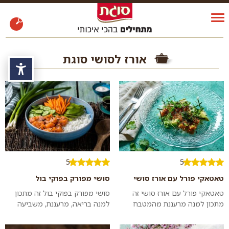
אורז לסושי סוגת
נגי
5
5
טאטאקי פורל עם אורז סושי
סושי מפורק בפוקי בול
טאטאקי פורל עם אורז סושי זה
סושי מפורק בפוקי בול זה מתכון
מתכון למנה מרעננת מהמטבח
למנה בריאה, מרעננת, משביעה
היפני של דג צרוב מכל הצדדים
ומאוזנת שאפשר להכין במהירות
המוגש על מצע של כדורי אורז
ובקלות כארוחת צהרים או ערב