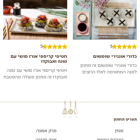
סושי מתובל....
מושלמת....
5
5
כדורי אונגירי שומשום
חטיפי קריספי אורז סושי עם
טונה ואבוקדו
כדורי אונגירי שומשום זה מתכון
חטיפי קריספי אורז סושי עם טונה
למנה המתאימה לאלו הרוצים
ואבוקדו זה מתכון מעולה מהמטבח
להפתיע בארוחה יפנית שהיא לא
האסיאתי – פשוט להכנה, מיוחד,
הסושי שכולם מכירים. והטוויסט,
משלב טעמים רבים וממכר ממ...
היא גם...
תפריט תחתון
מגזין
מרק אפונה
הצהרת נגישות
מרק חרירה