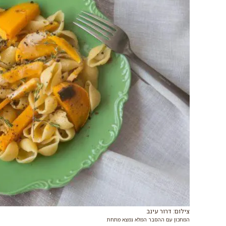
צילום: דרור עינב
המתכון עם ההסבר המלא נמצא מתחת