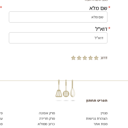
שם מלא
דוא"ל
דרוג:
תפריט תחתון
רוצים
לקבל
מגזין
מרק אפונה
פל
מידע
הצהרת נגישות
מרק חרירה
עו
ומתכונים
מפת אתר
כרוב ממולא
פת
נוספים?