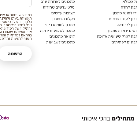
ל ממולא
מתכונים לארוחת ערב
כון לחלה
סלט עדשים שחורות
רז לסושי מתכון
קציצות עדשים
המידע שיימסר או אשר
תעשיות בע"מ (להלן:"
כון לעוגת שמרים
מקלובה מתכון
בלבד. ידוע לך כי מסי
כון לקינואה
מתכון לחומוס ביתי
נוכל לטפל בבקשתך. המי
והתיקון של המידע. ל
שים ירוקות מתכון
מתכון לשעועית ירוקה
אני מאשר/ת שהחברה ת
בהתאם ל
מדיניות הפר
כון למרק שעועית אדומה
קינואה מתכונים
חשוף להצעות והזדמנוי
כונים לפתיתים
מתכונים לשבועות
הרשמה