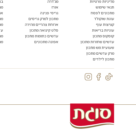
הצטרפו
מדיניות פרטיות
מג'דרה
בצ
לרשימת
תנאי שימוש
אורז
מת
הדיוור:
מתכונים לפסח
גריסי פנינה
או
עוגת שוקולד
מתכון למרק גריסים
מת
קציצות עוף
ארוחת צהריים מהירה
מת
עוגיות בריאות
סלט קינואה מתכון
עד
קוסקוס מתכון
עדשים כתומות מתכון
מת
עדשים שחורות מתכון
אפונה מתכונים
מת
שעועית מש מתכון
מרק עדשים מתכון
מתכון לילדים