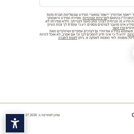
 ייאסף אודותיך יישמר במאגרי המידע שבשליטת חברת סוגת
החברה") בהתאם ל
מדיניות הפרטיות
. מסירת המידע היאכמתך
רת מידע זה הכרחית לצורך מתן מענה לפנייתך, וללא מסירתו לא
דע אינו מועבר לגורמים נוספים. דע כי עומדת לך זכות העיון
פרטים
צרו קשר
.
שתמש במידע אודותיי גם לצרכים עסקיים ושיווקיים וזאת
טיות
. ידוע לי כי איני חייב להסכים לכך וכי אם אסרב, לא אוכל להיות
ות נוספות. לאי הסכמה לפסקה זו, ניתן
לפנות לחברה
.
עודכן לאחרונה ב: 19.07.2026
נגיש