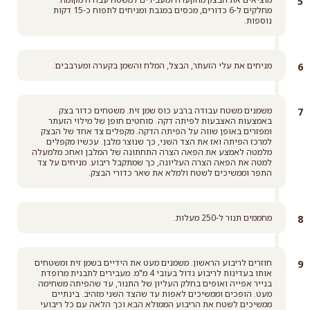
מחלקים ל-6 כדורים, מכסים במגבת ומניחים לתפוח כ-15 דקות
נוספות.
מניחים את עלי הזעתר, הבצל, המלח והשמן בקערה ומערבבים.
משמנים משטח עבודה ברבע כוס שמן זית. משטחים כדור בצק
באמצעות האצבעות לפיתה דקה. סוחטים חופן של מילוי הזעתר
ומפזרים באופן שווה על הפיתה הדקה. מקפלים צד אחד של הבצק
למרכז הפיתה ואז את הצד השני, כך שנוצר מלבן. עכשיו מקפלים
מלמטה לאמצע את הפאה הצרה התחתונה של המלבן ואחכ מלמעלה
למטה את הפאה הצרה העליונה, כך שמתקבל ריבוע. מניחים על צד
התפר וממשיכים לשטח ולמלא את שאר כדורי הבצק.
מחממים תנור ל-250 מעלות.
חוזרים לריבוע הראשון. משמנים מעט את הידיים בשמן זית ומשטחים
אותו בעדינות לריבוע גדול בעובי 4 מ"מ. מעבירים לתבנית מרופדת
בנייר אפייה ואופים בחלק העליון של התנור, עד שהפיתה משחימה
מעט. הופכים וממשיכים לאפות עד שהצד השני מזהיב. בינתיים
ממשיכים לשטח את הריבוע הממולא הבא וכך הלאה עם כל ריבועי