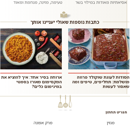
אסיאתיות מאודות במילוי בשר
טעימה, מזינה, מנחמת ומאוד
בקר טחון ומתובל בשום וג׳ינג׳ר.
פשוטה להכנה שמכינים בתבנית או
ממש כמו במסעדות האסיאתיות.
סיר אחד ומגישים לארוחת ערב
אם רוצים,...
רגיל...
כתבות נוספות שאולי יעניינו אותך
הסודות לעוגת שוקולד פרווה
ארוחה בסיר אחד: איך להוציא את
מושלמת: תחליפים, טיפים ומה
המקסימום מאורז בסמטי
שאסור לעשות
במינימום כלים?
תפריט תחתון
מגזין
מרק אפונה