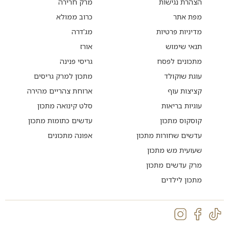
הצהרת נגישות
מרק חרירה
מפת אתר
כרוב ממולא
מדיניות פרטיות
מג'דרה
תנאי שימוש
אורז
מתכונים לפסח
גריסי פנינה
עוגת שוקולד
מתכון למרק גריסים
קציצות עוף
ארוחת צהריים מהירה
עוגיות בריאות
סלט קינואה מתכון
קוסקוס מתכון
עדשים כתומות מתכון
עדשים שחורות מתכון
אפונה מתכונים
שעועית מש מתכון
מרק עדשים מתכון
מתכון לילדים