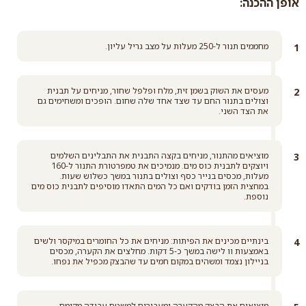
אופן ההכנה:
מחממים תנור ל-250 מעלות על מצב גריל עליון.
מעסים את השוק בשמן זית, מלח ופלפל שחור, מניחים על תבנית
וצולים בתנור החם עד שצד אחד שלה שחום. הופכים ומשחימים גם
את הצד השני.
מוציאים מהתנור, מניחים בקצה התבנית את התבלינים השלמים
ויוצקים לתבנית כוס מים. מנמיכים את טמפרטורת התנור ל-160
מעלות, מכסים בנייר כסף וצולים בתנור במשך כשלוש שעות.
במחצית הזמן בודקים ואם כל המים התאדו מוסיפים לתבנית כוס מים
נוספת.
בינתיים מכינים את הפיתות: מניחים את כל החומרים במיקסר ולשים
באמצעות וו לישה במשך כ-5 דקות. מחלצים את הקערה, מכסים
בניילון נצמד ומשהים במקום חמים עד שהבצק מכפיל את נפחו.
מוציאים את הבצק מהקערה ומעבירים למשטח עבודה מקומח.