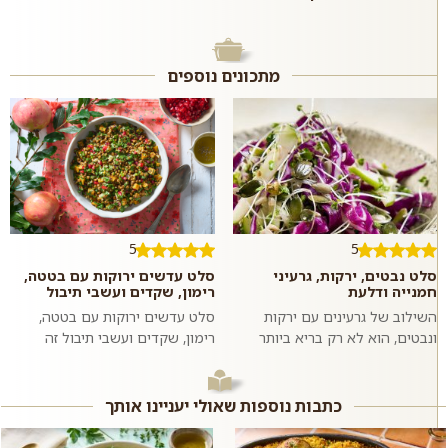
מתכונים נוספים
5
5
סלט נבטים, ירקות, גרעיני
סלט עדשים ירוקות עם בטטה,
חמנייה ודלעת
רימון, שקדים ועשבי תיבול
השילוב של גרעינים עם ירקות
סלט עדשים ירוקות עם בטטה,
ונבטים, הוא לא רק בריא ביותר
רימון, שקדים ועשבי תיבול זה
אלא גם טעים להפליא. מליחות
מתכון לסלט צבעוני, בריא, טעים,
משולבת עם מתקתקות. שעועית
משביע וסופר פשוט וזריז להכנה
מש מונבטת ה...
בזכות...
כתבות נוספות שאולי יעניינו אותך