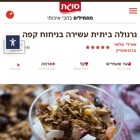
גרנולה ביתית עשירה בניחוח קפה
נגי
אורלי פלאי
דרגו את
)
(4
ברונשטיין
המתכון
עד שעתיים
קל
פרווה
זמן הכנה
רמת קושי
סוג כשרות
טבעוני