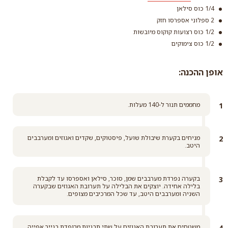
1/4 כוס סילאן
2 ספלוני אספרסו חזק
1/2 כוס רצועות קוקוס מיובשות
1/2 כוס צימוקים
סוכר חום קלאסי
אופן ההכנה:
קרא עוד
מחממים תנור ל-140 מעלות.
מניחים בקערת שיבולת שועל, פיסטוקים, שקדים ואגוזים ומערבבים
היטב.
בקערה נפרדת מערבבים שמן, סוכר, סילאן ואספרסו עד לקבלת
בלילה אחידה. יוצקים את הבלילה על תערובת האגוזים שבקערה
השניה ומערבבים היטב, עד שכל המרכיבים מצופים.
משטחים את תערובת האגוזים על שתי תבניות מרופדת בנייר אפייה,