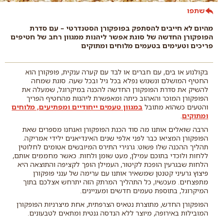
שתפו
מהיום לא חייבים להסתפק בפופקורן הסטנדרטי – עם סדרת
הפופקורן החדשה של סוגת אפשר ליהנות ממגוון רחב של חטיפים
פריכים וטעימים בטעמים מלוחים ומתוקים
בקולנוע או בים, עם חברים או לבד עם קערה ענקית, פופקורן הוא
החטיף המושלם ונשנוש נפלא בכל גיל ובכל שעה. סוגת שמחה
להשיק את סדרת הפופקורן החדשה להכנה במיקרוגל, שמעלה את
הפופקורן המוכר והאהוב כיתה ומאפשרת ליהנות מהחטיף הפריך
והטעים כשהוא מתובל
במגוון טעמים ייחודיים ומפתיעים, מלוחים
ומתוקים
.
הרבה שואלים אותנו מה סוד הכנת הפופקורן ואנחנו מספרים שאת
הפופקורן המציאו כבר לפני אלפי שנים האינדיאנים ילידי אמריקה.
תהליך ההכנה שלו פשוט: גרגירי התירס המיובשים אטומים לחלוטין
ללחות ולוכדי בתוכם עמילן, מעט שומן ולחות. כאשר מחממים אותם,
הלחות שבגרעין הופכת לקיטור, העמילן הופך לקציפה והתוצאה היא
פיצוץ גרעיני קטנטן שמשאיר אותנו עם ערימה של ענני פופקורן
מתפצחים. מעכשיו, כל התהליך המרתק הזה יתרחש אצלכם בתוך
המיקרוגל, בתוספת טעמים חדשים ומעניינים.
הפופקורן החדש, מתוצרת נטאיס הצרפתית, אחת מיצרניות הפופקורן
המובילות באירופה, מיוצר ללא הנדסה גנטית ומתאים לטבעונים.