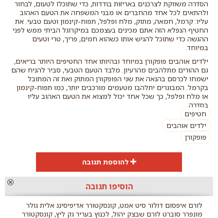
הסדרה משווקת לצרכנים באריזות בודדות, כדי שתוכלו לטעום, לבחור
ולהתאים לכל אחד מהחברים או מבני המשפחה את הטעם האהוב
עליו: קרמל, חמאה, מתוק, מלח ופלפל, תפוח-קינמון וטעם טבעי. את
החטיף הנפלא הזה אתם מכינים בעצמכם במיקרוגל הביתי ממש לפני
ההגשה כדי שתוכל להגיש אותו כשהוא חמים, פריך, טרי וטעים
במיוחד.
ילדים אוהבים פופקורן במיוחד ובהיותו אחד החטיפים היותר בריאים,
גם ההורים מתלהבים מהרעיון. מלבד הטעם הטבעי, סביר להניח שהם
ישמחו לכרסם בהנאה את שני הפופקורן המתוק ואת זה המתובל
בקרמל. המבוגרים יתלהבו מטעמים מורכבים יותר, כמו תפוח-קינמון
או מלח ופלפל, כך שכל אחד יכול למצוא את הטעם האהוב עליו
בסדרה.
חטיפים
ילדים אוהבים
פופקורן
להוספת תגובה
הוספת
הוסיפו תגובה
תגובה
לורם איפסום דולור סיט אמט, קונסקטורר אדיפיסינג אלית גולר
מונפרר סוברט לורם שבצק יהול, לכנוץ בעריר גק ליץ, קונסקטורר