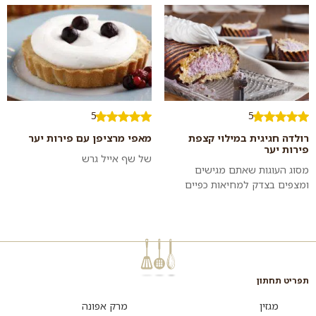
וקטיפתי עם תוספת פירות יער
קלוי בתוספת קרם יוגורט מתקתק
רעננים. ה...
ו...
5
5
רולדה חגיגית במילוי קצפת
מאפי מרציפן עם פירות יער
פירות יער
של שף אייל גרש
מסוג העוגות שאתם מגישים
ומצפים בצדק למחיאות כפיים
סוערות. לא מצאתם מחית פירות
יער (קסיס)? השתמשו בפירות יער
טחונים או בר...
תפריט תחתון
מגזין
מרק אפונה