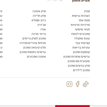
תפריט תחתון
מגזין
מרק אפונה
פל
הצהרת נגישות
מרק חרירה
עו
מפת אתר
כרוב ממולא
פת
מדיניות פרטיות
מג'דרה
בצ
תנאי שימוש
אורז
מת
מתכונים לפסח
גריסי פנינה
או
עוגת שוקולד
מתכון למרק גריסים
מת
קציצות עוף
ארוחת צהריים מהירה
מת
עוגיות בריאות
סלט קינואה מתכון
עד
קוסקוס מתכון
עדשים כתומות מתכון
מת
עדשים שחורות מתכון
אפונה מתכונים
מת
שעועית מש מתכון
מרק עדשים מתכון
מתכון לילדים