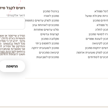
רוצים לקבל מיד
רוצים
לקבל
פל ממולא
בורגול מתכון
מידע
דואר אלקטרוני
גיות שיבולת שועל
מתכון לאורז
ומתכונים
יתים מתכון
מתכון למרק עדשים כתומות
נוספים?
הצטרפו
ל ממולא
מתכונים לארוחת ערב
לרשימת
כון לחלה
סלט עדשים שחורות
הדיוור:
רז לסושי מתכון
קציצות עדשים
המידע שיימסר או אשר
תעשיות בע"מ (להלן:"
כון לעוגת שמרים
מקלובה מתכון
בלבד. ידוע לך כי מסי
כון לקינואה
מתכון לחומוס ביתי
נוכל לטפל בבקשתך. המי
והתיקון של המידע. ל
שים ירוקות מתכון
מתכון לשעועית ירוקה
אני מאשר/ת שהחברה ת
בהתאם ל
מדיניות הפר
כון למרק שעועית אדומה
קינואה מתכונים
חשוף להצעות והזדמנוי
כונים לפתיתים
מתכונים לשבועות
הרשמה