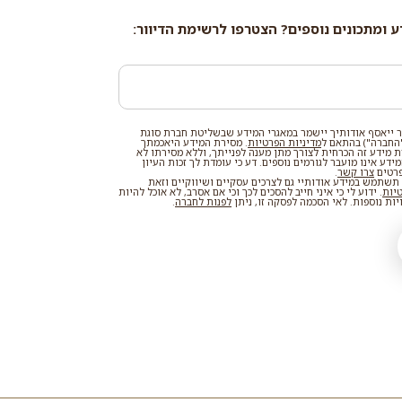
ע ומתכונים נוספים? הצטרפו לרשימת הדיוור:
 ייאסף אודותיך יישמר במאגרי המידע שבשליטת חברת סוגת
החברה") בהתאם ל
מדיניות הפרטיות
. מסירת המידע היאכמתך
רת מידע זה הכרחית לצורך מתן מענה לפנייתך, וללא מסירתו לא
דע אינו מועבר לגורמים נוספים. דע כי עומדת לך זכות העיון
פרטים
צרו קשר
.
שתמש במידע אודותיי גם לצרכים עסקיים ושיווקיים וזאת
טיות
. ידוע לי כי איני חייב להסכים לכך וכי אם אסרב, לא אוכל להיות
ות נוספות. לאי הסכמה לפסקה זו, ניתן
לפנות לחברה
.