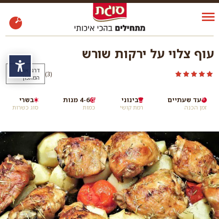
עוף צלוי על ירקות שורש
נגי
דרגו את
)
(3
המתכון
עד שעתיים
בינוני
4-6 מנות
בשרי
זמן הכנה
רמת קושי
כמות
סוג כשרות