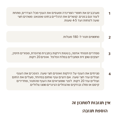
מערבבים את חומרי המרינדה ומעסים את העוף מכל הצדדים, מתחת
לעור וגם בפנים. קושרים את הרגליים בחוט שפגאט. משהים חצי
שעה לפחות ועד 4-5 שעות.
מחממים תנור ל- 180 מעלות.
מסדרים תפוחי אדמה, בטטות וירקות בתבנית מרופדת, מפזרים תימין,
יוצקים שמן זית ומתבלים במלח ופלפל. אופים 20 דקות.
מניחים את העוף על הירקות ואופים חצי שעה. הופכים את העוף
וצולים עוד חצי שעה. אם רוצים עוף שחום במיוחד, מעלים את החום
וצולים עוד 20 דקות. לפני שמוציאים את העוף מהתנור, מחדירים
קיסם או מזלג ובודקים שהנוזלים הניגרים ממנו צלולים.
אין תגובות למתכון זה
הוספת תגובה: