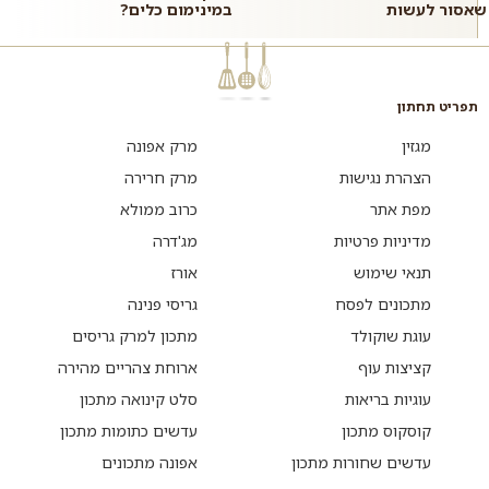
שאסור לעשות
במינימום כלים?
תפריט תחתון
מגזין
מרק אפונה
הצהרת נגישות
מרק חרירה
מפת אתר
כרוב ממולא
מדיניות פרטיות
מג'דרה
תנאי שימוש
אורז
מתכונים לפסח
גריסי פנינה
עוגת שוקולד
מתכון למרק גריסים
קציצות עוף
ארוחת צהריים מהירה
עוגיות בריאות
סלט קינואה מתכון
קוסקוס מתכון
עדשים כתומות מתכון
עדשים שחורות מתכון
אפונה מתכונים