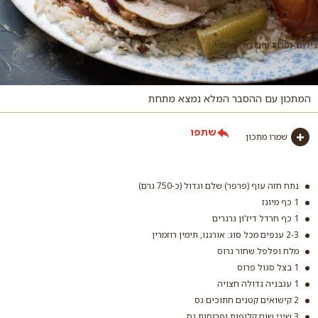
צילום: נמרוד סונדרס, וואלה!
המתכון עם ההסבר המלא נמצא מתחת
שתפו
שמרו מתכון
נתח חזה עוף (פרפר) שלם וגדול (כ-750 גרם)
1 כף מיונז
1 כף חרדל דיז'ון גרגרים
2-3 ענפים מכל סוג: אורגנו, תימין רוזמרין
מלח ופלפל שחור גרוס
1 בצל סגול פרוס
1 עגבניה גדולה חצויה
2 קישואים קטנים חתוכים גס
3 שיני שום קלופות ופרוסות גס