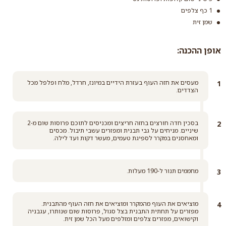
1 כף צלפים
שמן זית
אופן ההכנה:
מעסים את חזה העוף בעזרת הידיים במיונז, חרדל, מלח ופלפל מכל
הצדדים.
בסכין חדה חורצים בחזה חריצים ומכניסים לתוכם פרוסות שום מ-2
שיניים. מניחים על גבי תבנית ומפזרים עשבי תיבול. מכסים
ומאחסנים במקרר לספיגת טעמים, מעשר דקות ועד לילה.
מחממים תנור ל-190 מעלות.
מוציאים את העוף מהמקרר ומוציאים את חזה העוף מהתבנית.
מפזרים על תחתית התבנית בצל סגול, פרוסות שום שנותרו, עגבניה
וקישואים, מפזרים צלפים ומזלפים מעל הכל שמן זית.