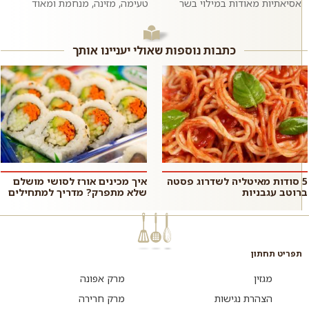
אסיאתיות מאודות במילוי בשר
טעימה, מזינה, מנחמת ומאוד
בקר טחון ומתובל בשום וג׳ינג׳ר.
פשוטה להכנה שמכינים בתבנית או
ממש כמו במסעדות האסיאתיות.
סיר אחד ומגישים לארוחת ערב
אם רוצים,...
רגיל...
כתבות נוספות שאולי יעניינו אותך
5 סודות מאיטליה לשדרוג פסטה
איך מכינים אורז לסושי מושלם
ברוטב עגבניות
שלא מתפרק? מדריך למתחילים
תפריט תחתון
מגזין
מרק אפונה
הצהרת נגישות
מרק חרירה