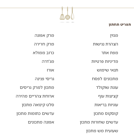
תפריט תחתון
מגזין
מרק אפונה
הצהרת נגישות
מרק חרירה
מפת אתר
כרוב ממולא
מדיניות פרטיות
מג'דרה
תנאי שימוש
אורז
מתכונים לפסח
גריסי פנינה
עוגת שוקולד
מתכון למרק גריסים
קציצות עוף
ארוחת צהריים מהירה
עוגיות בריאות
סלט קינואה מתכון
קוסקוס מתכון
עדשים כתומות מתכון
עדשים שחורות מתכון
אפונה מתכונים
שעועית מש מתכון