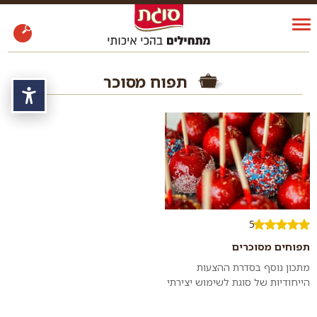
תפוח מסוכר
נגי
5
תפוחים מסוכרים
מתכון נוסף בסדרת ההצעות
הייחודיות של סוגת לשימוש יצירתי
במאכלי החג הסמליים. רעיון
לקינוח טעים ויפה – במיוחד