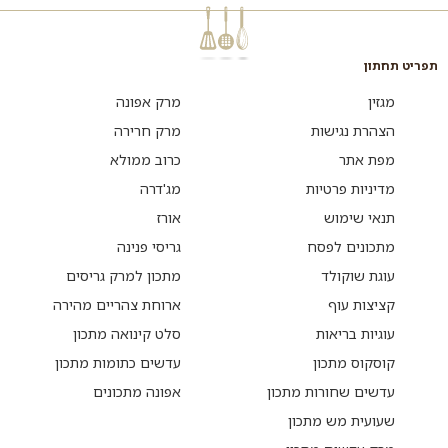
תפריט תחתון
מגזין
מרק אפונה
הצהרת נגישות
מרק חרירה
מפת אתר
כרוב ממולא
מדיניות פרטיות
מג'דרה
תנאי שימוש
אורז
מתכונים לפסח
גריסי פנינה
עוגת שוקולד
מתכון למרק גריסים
קציצות עוף
ארוחת צהריים מהירה
עוגיות בריאות
סלט קינואה מתכון
קוסקוס מתכון
עדשים כתומות מתכון
עדשים שחורות מתכון
אפונה מתכונים
שעועית מש מתכון